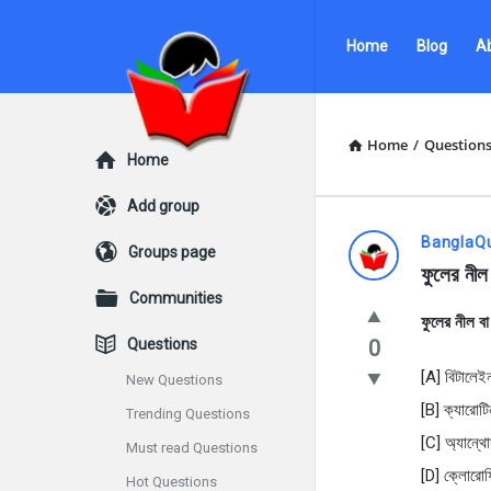
Ask
Ask
Home
Blog
A
Questions
Questions
by
by
BanglaQuiz
BanglaQuiz
Home
/
Question
Explore
Home
Navigation
Add group
Ask
BanglaQ
Groups page
ফুলের নীল 
Questions
Communities
ফুলের নীল বা
by
Questions
0
BanglaQui
[A] বিটালেই
New Questions
[B] ক্যারোটি
Trending Questions
Latest
[C] অ্যান্থো
Must read Questions
Questions
[D] ক্লোরো
Hot Questions