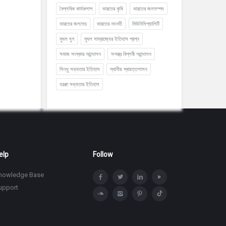
বৈপ্লবিক কার্যকলাপ
ভারতের কৃষি
ভারতের জলসম্পদ
ভারতের জলসেচ
ভারতের নদনদী
মিউনিসিপ্যালিটি
মুঘল যুগ
মুঘল সাম্রাজ্যের ইতিহাস প্রশ্ন
সমাজ সংস্কার আন্দোলন
সশস্ত্র বিপ্লবী আন্দোলন
সিন্ধু সভ্যতার ইতিহাস
স্থানীয় স্বায়ত্তশাসন
হরপ্পা সভ্যতার ইতিহাস
elp
Follow
nowledge Base
upport