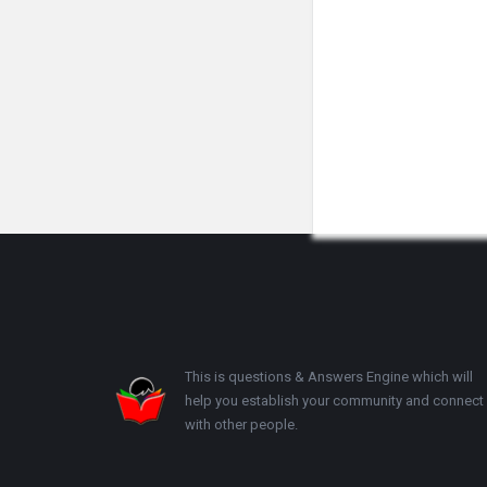
Footer
This is questions & Answers Engine which will
help you establish your community and connect
with other people.