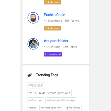
Enlightened
Puchku Chele
40
Questions
358
Points
Enlightened
Anupam Halder
4
Questions
239
Points
Professional
Trending Tags
WBCS 2021
WBCS Previous Years Questions
জাতীয় কংগ্রেস
জাতীয় কংগ্রেসের ইতিহাস প্রশ্ন
পঞ্চায়েত
পশ্চিমবঙ্গের ভূগোল প্রশ্ন
পৃথিবীর গতিসমূহ