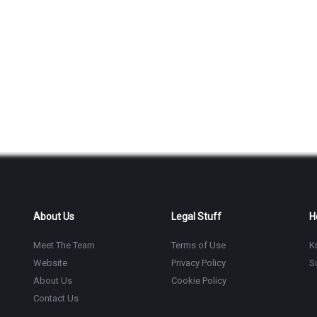
About Us
Legal Stuff
H
Meet The Team
Terms of Use
K
Website
Privacy Policy
S
About Us
Cookie Policy
Contact Us