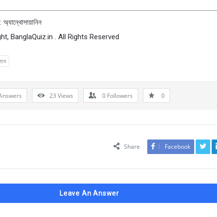
 অ্যান্থোসায়ানিন
ht, BanglaQuiz.in . All Rights Reserved
্তর
Answers
23
Views
0
Followers
0
Share
Facebook
Leave An Answer