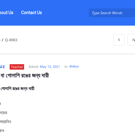
bout Us
Contact Us
s
/
Q 4983
N
uiz
Asked:
May 13, 2021
In:
জীববিদ্যা
Teacher
বা গােলাপি রঙের জন্য দায়ী
 গােলাপি রঙের জন্য দায়ী
z
ন
নয়েড
সায়ানিন
ফিল