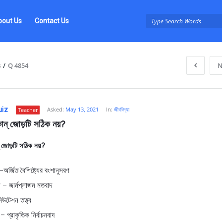
bout Us
Contact Us
s
/
Q 4854
N
uiz
Asked:
May 13, 2021
In:
জীববিদ্যা
Teacher
োন্ জোড়টি সঠিক নয়? 
্ জোড়টি সঠিক নয়?
z
 –অর্জিত বৈশিষ্ট্যের বংশানুসরণ
 – জার্মপ্লাজম মতবাদ
উটেশন তত্ত্ব
 প্রাকৃতিক নির্বাচনবাদ