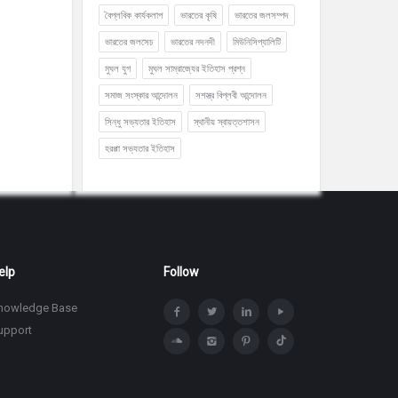
বৈপ্লবিক কার্যকলাপ
ভারতের কৃষি
ভারতের জলসম্পদ
ভারতের জলসেচ
ভারতের নদনদী
মিউনিসিপ্যালিটি
মুঘল যুগ
মুঘল সাম্রাজ্যের ইতিহাস প্রশ্ন
সমাজ সংস্কার আন্দোলন
সশস্ত্র বিপ্লবী আন্দোলন
সিন্ধু সভ্যতার ইতিহাস
স্থানীয় স্বায়ত্তশাসন
হরপ্পা সভ্যতার ইতিহাস
elp
Follow
nowledge Base
upport