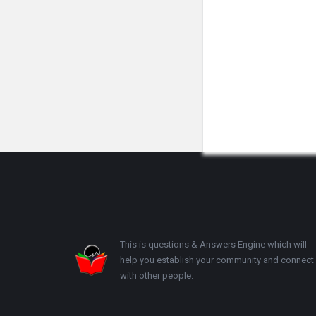
Footer
This is questions & Answers Engine which will
help you establish your community and connect
with other people.