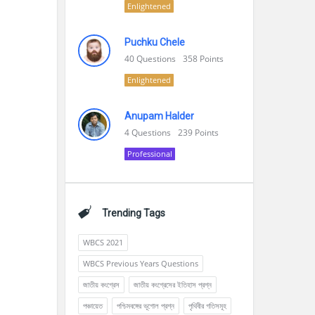
Enlightened
Puchku Chele
40
Questions
358
Points
Enlightened
Anupam Halder
4
Questions
239
Points
Professional
Trending Tags
WBCS 2021
WBCS Previous Years Questions
জাতীয় কংগ্রেস
জাতীয় কংগ্রেসের ইতিহাস প্রশ্ন
পঞ্চায়েত
পশ্চিমবঙ্গের ভূগোল প্রশ্ন
পৃথিবীর গতিসমূহ