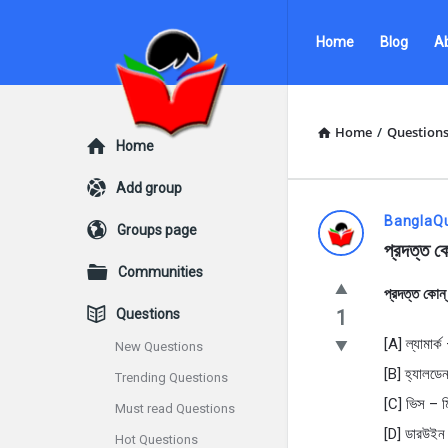
Ask
Ask
Home
Blog
A
Questions
Questions
by
by
BanglaQuiz
BanglaQuiz
Home
/
Question
Explore
Home
Navigation
Add group
Ask
BanglaQ
Groups page
প্রদত্ত ক
Questions
Communities
প্রদত্ত কোন
by
Questions
1
BanglaQui
[A] ল্যামার্ক
New Questions
[B] হ্যালডেন
Trending Questions
Latest
[C] ভিস – মি
Must read Questions
Questions
[D] ডারউইন –
Hot Questions