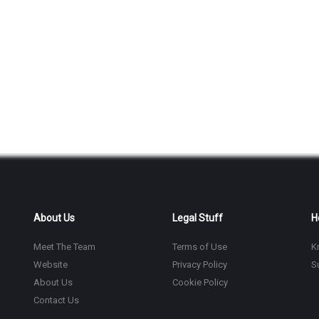
About Us
Legal Stuff
H
Meet The Team
Terms of Use
K
Website
Privacy Policy
S
About Us
Cookie Policy
Contact Us