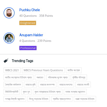
Puchku Chele
40
Questions
358
Points
Enlightened
Anupam Halder
4
Questions
239
Points
Professional
Trending Tags
WBCS 2021
WBCS Previous Years Questions
জাতীয় কংগ্রেস
জাতীয় কংগ্রেসের ইতিহাস প্রশ্ন
পঞ্চায়েত
পশ্চিমবঙ্গের ভূগোল প্রশ্ন
পৃথিবীর গতিসমূহ
বৈপ্লবিক কার্যকলাপ
ভারতের কৃষি
ভারতের জলসম্পদ
ভারতের জলসেচ
ভারতের নদনদী
মিউনিসিপ্যালিটি
মুঘল যুগ
মুঘল সাম্রাজ্যের ইতিহাস প্রশ্ন
সমাজ সংস্কার আন্দোলন
সশস্ত্র বিপ্লবী আন্দোলন
সিন্ধু সভ্যতার ইতিহাস
স্থানীয় স্বায়ত্তশাসন
হরপ্পা সভ্যতার ইতিহাস