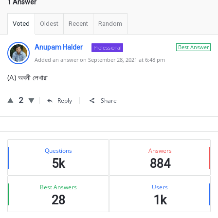
1 Answer
Voted
Oldest
Recent
Random
Anupam Halder
Best Answer
Professional
Added an answer on September 28, 2021 at 6:48 pm
(A) অবনী লেখারা
2
Reply
Share
Sidebar
Stats
Questions
Answers
5k
884
Best Answers
Users
28
1k