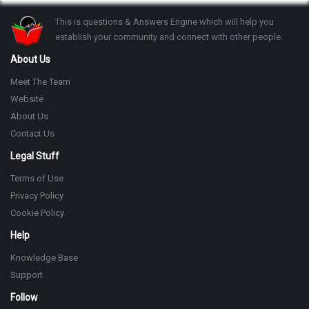
Footer
This is questions & Answers Engine which will help you
establish your community and connect with other people.
About Us
Meet The Team
Website
About Us
Contact Us
Legal Stuff
Terms of Use
Privacy Policy
Cookie Policy
Help
Knowledge Base
Support
Follow