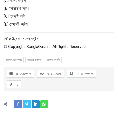
[A] গাঙ্গেয় বদ্বীপ
[B] মিসিসিপি বদ্বীপ
[C] ইরাবতী বদ্বীপ
[D] গােদাবরী বদ্বীপ
সঠিক উত্তর : গাঙ্গেয় বদ্বীপ
© Copyright, BanglaQuiz.in . All Rights Reserved
ভারতের জলসম্পদ
ভারতের জলসেচ
ভারতের নদনদী
0 Answers
203
Views
0
Followers
0