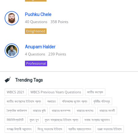
Puchku Chele
40
Questions
358
Points
Enlightened
Anupam Halder
4
Questions
239
Points
Professional
Trending Tags
WBCS 2021
WBCS Previous Years Questions
জাতীয় কংগ্রেস
জাতীয় কংগ্রেসের ইতিহাস প্রশ্ন
পঞ্চায়েত
পশ্চিমবঙ্গের ভূগোল প্রশ্ন
পৃথিবীর গতিসমূহ
বৈপ্লবিক কার্যকলাপ
ভারতের কৃষি
ভারতের জলসম্পদ
ভারতের জলসেচ
ভারতের নদনদী
মিউনিসিপ্যালিটি
মুঘল যুগ
মুঘল সাম্রাজ্যের ইতিহাস প্রশ্ন
সমাজ সংস্কার আন্দোলন
সশস্ত্র বিপ্লবী আন্দোলন
সিন্ধু সভ্যতার ইতিহাস
স্থানীয় স্বায়ত্তশাসন
হরপ্পা সভ্যতার ইতিহাস