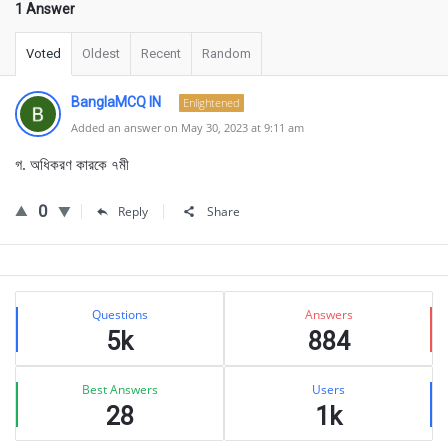
1 Answer
Voted
Oldest
Recent
Random
BanglaMCQ IN
Enlightened
Added an answer on May 30, 2023 at 9:11 am
গ. অধিকরণ কারকে ৭মী
0
Reply
Share
Sidebar
Stats
Questions
Answers
5k
884
Best Answers
Users
28
1k