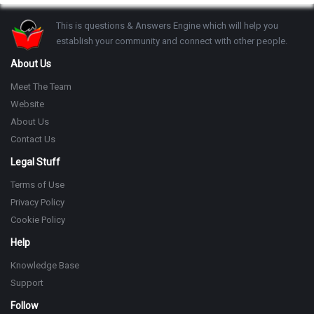
Footer
This is questions & Answers Engine which will help you
establish your community and connect with other people.
About Us
Meet The Team
Website
About Us
Contact Us
Legal Stuff
Terms of Use
Privacy Policy
Cookie Policy
Help
Knowledge Base
Support
Follow