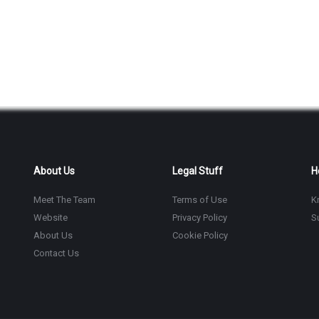
About Us
Legal Stuff
H
Meet The Team
Terms of Use
K
Website
Privacy Policy
S
About Us
Cookie Policy
Contact Us