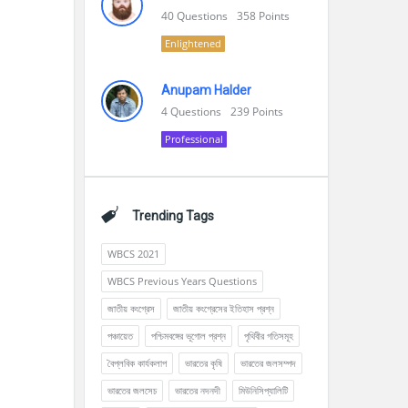
40
Questions
358
Points
Enlightened
Anupam Halder
4
Questions
239
Points
Professional
Trending Tags
WBCS 2021
WBCS Previous Years Questions
জাতীয় কংগ্রেস
জাতীয় কংগ্রেসের ইতিহাস প্রশ্ন
পঞ্চায়েত
পশ্চিমবঙ্গের ভূগোল প্রশ্ন
পৃথিবীর গতিসমূহ
বৈপ্লবিক কার্যকলাপ
ভারতের কৃষি
ভারতের জলসম্পদ
ভারতের জলসেচ
ভারতের নদনদী
মিউনিসিপ্যালিটি