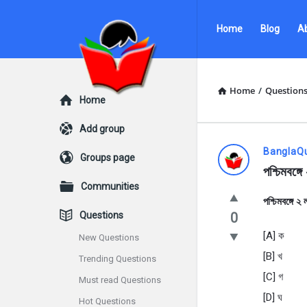
Ask
Ask
Home
Blog
A
Questions
Questions
by
by
BanglaQuiz
BanglaQuiz
Home
/
Question
Explore
Home
Navigation
Add group
Ask
BanglaQ
Groups page
পশ্চিমবঙ্
Questions
Communities
পশ্চিমবঙ্গে 
by
Questions
0
BanglaQui
[A] ক
New Questions
[B] খ
Trending Questions
Latest
[C] গ
Must read Questions
Questions
[D] ঘ
Hot Questions