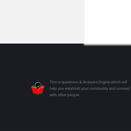
Footer
This is questions & Answers Engine which will
help you establish your community and connect
with other people.