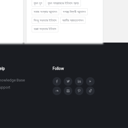
মুঘল যুগ
মুঘল সাম্রাজ্যের ইতিহাস প্রশ্ন
সমাজ সংস্কার আন্দোলন
সশস্ত্র বিপ্লবী আন্দোলন
সিন্ধু সভ্যতার ইতিহাস
স্থানীয় স্বায়ত্তশাসন
হরপ্পা সভ্যতার ইতিহাস
elp
Follow
nowledge Base
upport