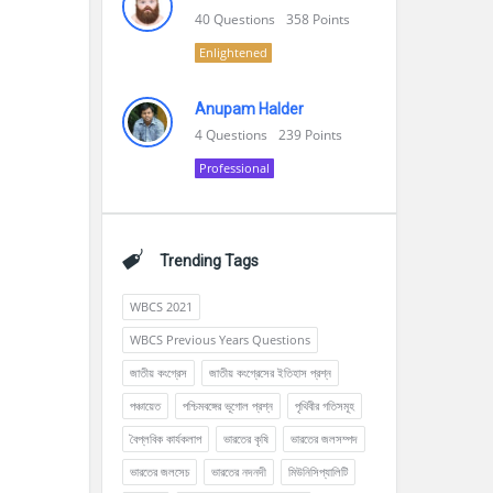
40
Questions
358
Points
Enlightened
Anupam Halder
4
Questions
239
Points
Professional
Trending Tags
WBCS 2021
WBCS Previous Years Questions
জাতীয় কংগ্রেস
জাতীয় কংগ্রেসের ইতিহাস প্রশ্ন
পঞ্চায়েত
পশ্চিমবঙ্গের ভূগোল প্রশ্ন
পৃথিবীর গতিসমূহ
বৈপ্লবিক কার্যকলাপ
ভারতের কৃষি
ভারতের জলসম্পদ
ভারতের জলসেচ
ভারতের নদনদী
মিউনিসিপ্যালিটি