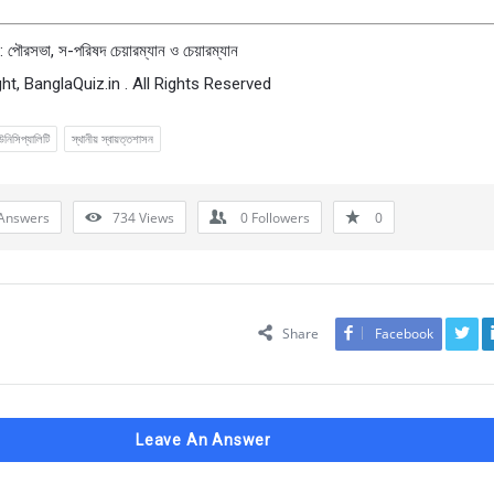
 পৌরসভা, স-পরিষদ চেয়ারম্যান ও চেয়ারম্যান
ht, BanglaQuiz.in . All Rights Reserved
উনিসিপ্যালিটি
স্থানীয় স্বায়ত্তশাসন
Answers
734
Views
0
Followers
0
Share
Facebook
Leave An Answer