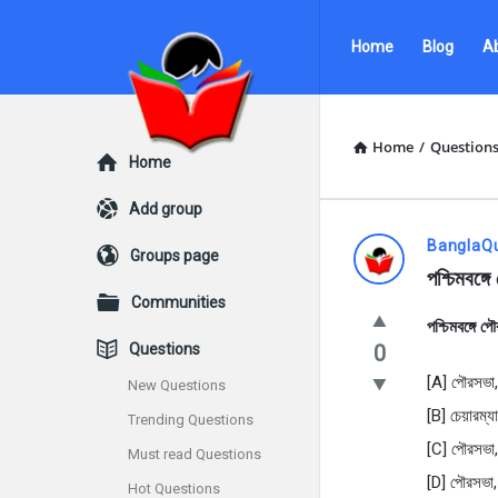
Ask
Ask
Home
Blog
A
Questions
Questions
by
by
BanglaQuiz
BanglaQuiz
Home
/
Question
Explore
Home
Navigation
Add group
Ask
BanglaQ
Groups page
পশ্চিমবঙ্গ
Questions
Communities
পশ্চিমবঙ্গে প
by
Questions
0
BanglaQui
[A] পৌরসভা, 
New Questions
[B] চেয়ারম্
Trending Questions
Latest
[C] পৌরসভা, 
Must read Questions
Questions
[D] পৌরসভা, 
Hot Questions