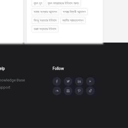
মুঘল যুগ
মুঘল সাম্রাজ্যের ইতিহাস প্রশ্ন
সমাজ সংস্কার আন্দোলন
সশস্ত্র বিপ্লবী আন্দোলন
সিন্ধু সভ্যতার ইতিহাস
স্থানীয় স্বায়ত্তশাসন
হরপ্পা সভ্যতার ইতিহাস
elp
Follow
nowledge Base
upport