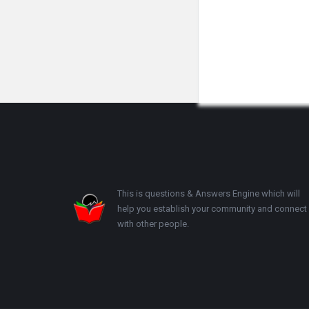
Footer
This is questions & Answers Engine which will
help you establish your community and connect
with other people.