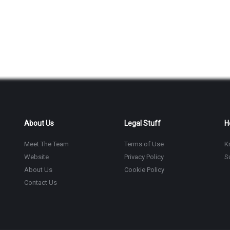
About Us
Legal Stuff
H
Meet The Team
Terms of Use
K
Website
Privacy Policy
S
About Us
Cookie Policy
Contact Us