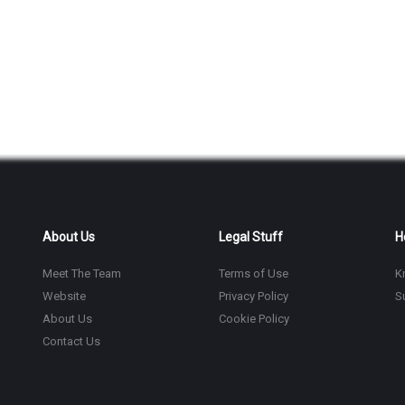
About Us
Legal Stuff
H
Meet The Team
Terms of Use
K
Website
Privacy Policy
S
About Us
Cookie Policy
Contact Us