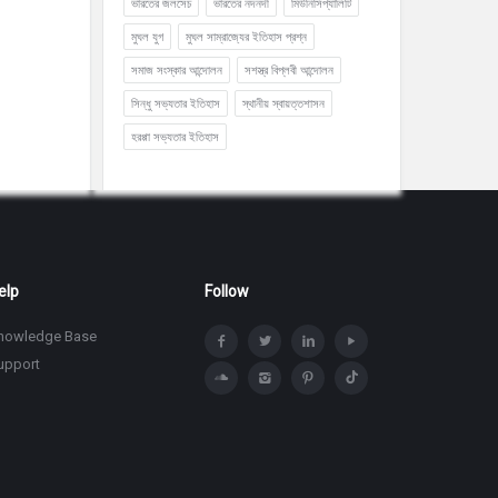
ভারতের জলসেচ
ভারতের নদনদী
মিউনিসিপ্যালিটি
মুঘল যুগ
মুঘল সাম্রাজ্যের ইতিহাস প্রশ্ন
সমাজ সংস্কার আন্দোলন
সশস্ত্র বিপ্লবী আন্দোলন
সিন্ধু সভ্যতার ইতিহাস
স্থানীয় স্বায়ত্তশাসন
হরপ্পা সভ্যতার ইতিহাস
elp
Follow
nowledge Base
upport