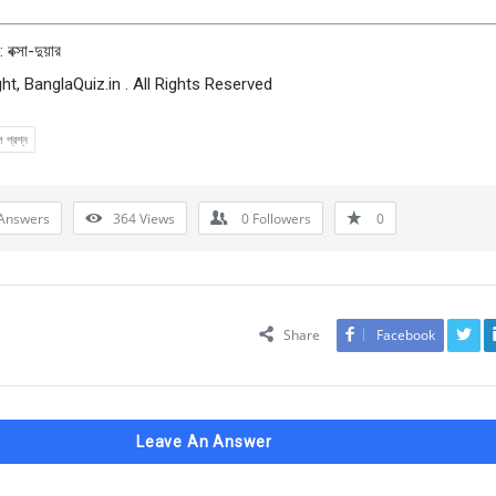
বক্সা-দুয়ার
ht, BanglaQuiz.in . All Rights Reserved
ল প্রশ্ন
Answers
364
Views
0
Followers
0
Share
Facebook
Leave An Answer