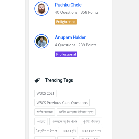
Puchku Chele
40
Questions
358
Points
Enlightened
Anupam Halder
4
Questions
239
Points
Professional
Trending Tags
WBCS 2021
WBCS Previous Years Questions
জাতীয় কংগ্রেস
জাতীয় কংগ্রেসের ইতিহাস প্রশ্ন
পঞ্চায়েত
পশ্চিমবঙ্গের ভূগোল প্রশ্ন
পৃথিবীর গতিসমূহ
বৈপ্লবিক কার্যকলাপ
ভারতের কৃষি
ভারতের জলসম্পদ