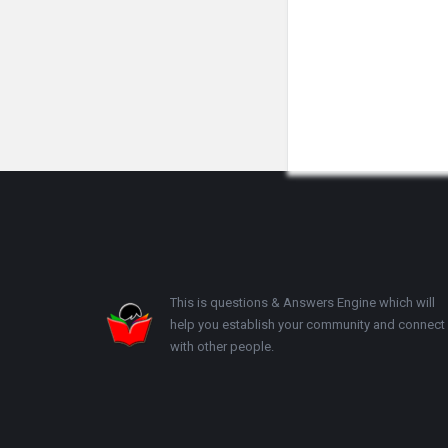
Footer
This is questions & Answers Engine which will
help you establish your community and connect
with other people.