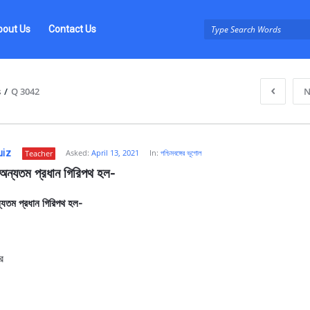
bout Us
Contact Us
s
/
Q 3042
N
uiz
Asked:
April 13, 2021
In:
পশ্চিমবঙ্গের ভূগোল
Teacher
ে অন্যতম প্রধান গিরিপথ হল-
অন্যতম প্রধান গিরিপথ হল-
z
ার