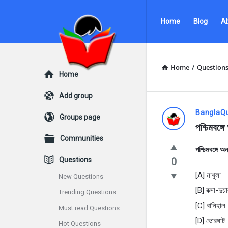
Ask
Ask
Home
Blog
A
Questions
Questions
by
by
BanglaQuiz
BanglaQuiz
Home
/
Question
Explore
Home
Navigation
Add group
Ask
BanglaQ
Groups page
পশ্চিমবঙ্গ
Questions
Communities
পশ্চিমবঙ্গে 
by
Questions
0
BanglaQui
[A] নাথুলা
New Questions
[B] বক্সা-দুয়
Trending Questions
Latest
[C] বানিহাল
Must read Questions
Questions
[D] ভােরঘাট
Hot Questions