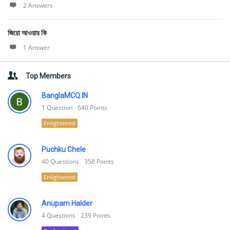
2 Answers
জিরো আওয়ার কি
1 Answer
Top Members
BanglaMCQ IN
1
Question
640
Points
Enlightened
Puchku Chele
40
Questions
358
Points
Enlightened
Anupam Halder
4
Questions
239
Points