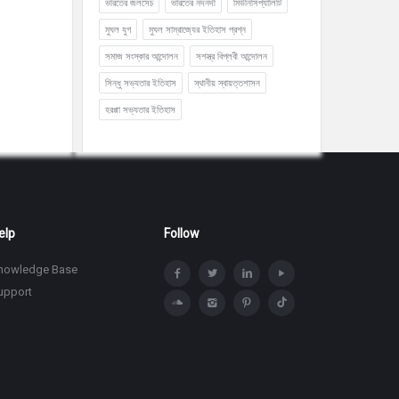
ভারতের জলসেচ
ভারতের নদনদী
মিউনিসিপ্যালিটি
মুঘল যুগ
মুঘল সাম্রাজ্যের ইতিহাস প্রশ্ন
সমাজ সংস্কার আন্দোলন
সশস্ত্র বিপ্লবী আন্দোলন
সিন্ধু সভ্যতার ইতিহাস
স্থানীয় স্বায়ত্তশাসন
হরপ্পা সভ্যতার ইতিহাস
elp
Follow
nowledge Base
upport