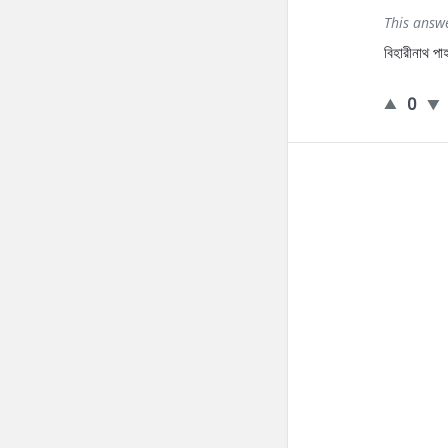
This answ
বিহারীনাথ পা
0