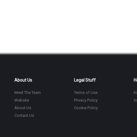
About Us
Legal Stuff
H
Meet The Team
Terms of Use
K
Website
Privacy Policy
S
About Us
Cookie Policy
Contact Us