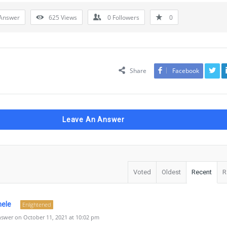
Answer
625
Views
0
Followers
0
Share
Facebook
Leave An Answer
Voted
Oldest
Recent
R
hele
Enlightened
swer on October 11, 2021 at 10:02 pm