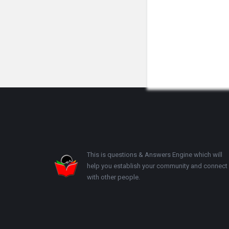
Footer
This is questions & Answers Engine which will
help you establish your community and connect
with other people.