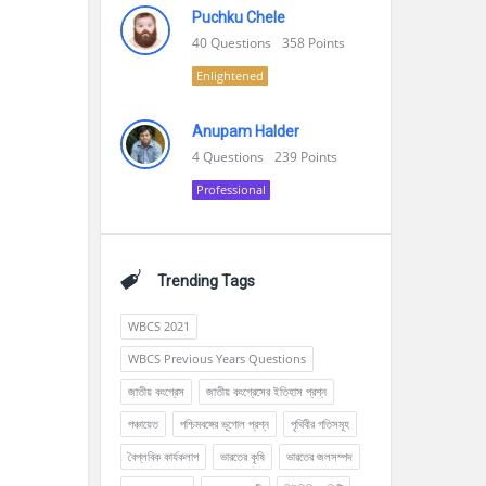
Puchku Chele
40
Questions
358
Points
Enlightened
Anupam Halder
4
Questions
239
Points
Professional
Trending Tags
WBCS 2021
WBCS Previous Years Questions
জাতীয় কংগ্রেস
জাতীয় কংগ্রেসের ইতিহাস প্রশ্ন
পঞ্চায়েত
পশ্চিমবঙ্গের ভূগোল প্রশ্ন
পৃথিবীর গতিসমূহ
বৈপ্লবিক কার্যকলাপ
ভারতের কৃষি
ভারতের জলসম্পদ