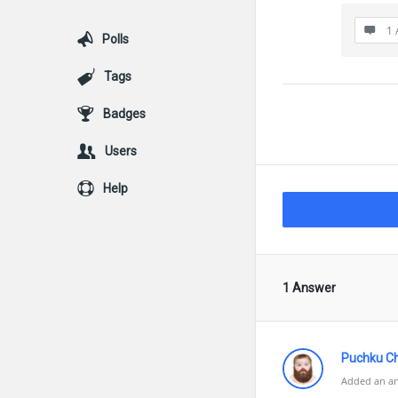
1 
Polls
Tags
Badges
Users
Help
1 Answer
Puchku C
Added an an