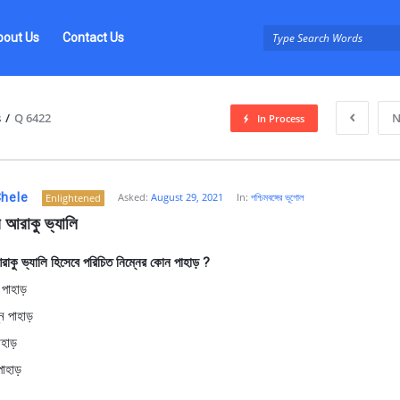
bout Us
Contact Us
s
/
Q 6422
N
In Process
hele
Asked:
August 29, 2021
In:
পশ্চিমবঙ্গের ভূগোল
Enlightened
ের আরাকু ভ্যালি
 আরাকু ভ্যালি হিসেবে পরিচিত নিম্নের কোন পাহাড় ?
 পাহাড়
z
ে পাহাড়
াহাড়
াহাড়