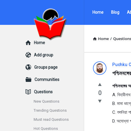
Ask
Ask
Home
Blog
A
Questions
Questions
by
by
BanglaQuiz
BanglaQuiz
Home
/
Question
Explore
Home
Navigation
Add group
Ask
Puchku C
Groups page
পশ্চিমবঙ্গ
Questions
Communities
পশ্চিমবঙ্গের
by
Questions
0
A. বিহারীনাথ
BanglaQui
New Questions
B. মামা ভাগ্ন
Trending Questions
Latest
C. শুশুনিয়া প
Must read Questions
D. অযোধ্যা প
Questions
Hot Questions