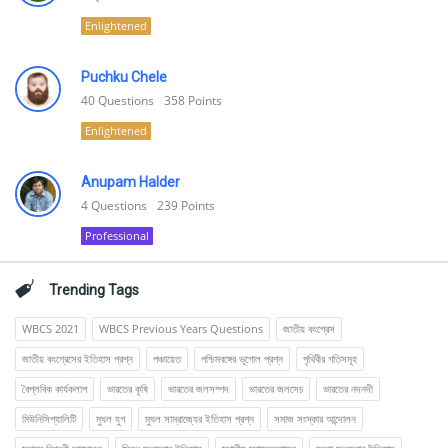
Enlightened
Puchku Chele
40
Questions
358
Points
Enlightened
Anupam Halder
4
Questions
239
Points
Professional
Trending Tags
WBCS 2021
WBCS Previous Years Questions
জাতীয় কংগ্রেস
জাতীয় কংগ্রেসের ইতিহাস প্রশ্ন
পঞ্চায়েত
পশ্চিমবঙ্গের ভূগোল প্রশ্ন
পৃথিবীর গতিসমূহ
বৈপ্লবিক কার্যকলাপ
ভারতের কৃষি
ভারতের জলসম্পদ
ভারতের জলসেচ
ভারতের নদনদী
মিউনিসিপ্যালিটি
মুঘল যুগ
মুঘল সাম্রাজ্যের ইতিহাস প্রশ্ন
সমাজ সংস্কার আন্দোলন