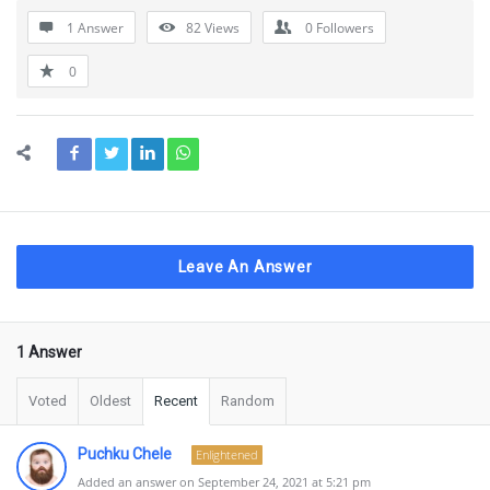
1 Answer
82
Views
0
Followers
0
Leave An Answer
1 Answer
Voted
Oldest
Recent
Random
Puchku Chele
Enlightened
Added an answer on September 24, 2021 at 5:21 pm