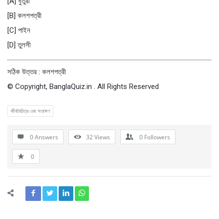
[A] ধুতুরা
[B] কলশপত্রী
[C] পাইন
[D] তুলসী
সঠিক উত্তর : কলশপত্রী
© Copyright, BanglaQuiz.in . All Rights Reserved
জীববৈচিত্র এবং সংরক্ষণ
0 Answers
32
Views
0
Followers
0