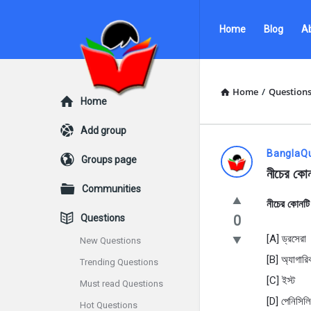
Ask
Ask
Home
Blog
A
Questions
Questions
by
by
BanglaQuiz
BanglaQuiz
Home
/
Question
Explore
Home
Navigation
Add group
Ask
BanglaQ
Groups page
নীচের কো
Questions
Communities
নীচের কোনটি
by
Questions
0
BanglaQui
[A] ড্রসেরা
New Questions
[B] অ্যাগারি
Trending Questions
Latest
[C] ইস্ট
Must read Questions
Questions
[D] পেনিসিলি
Hot Questions