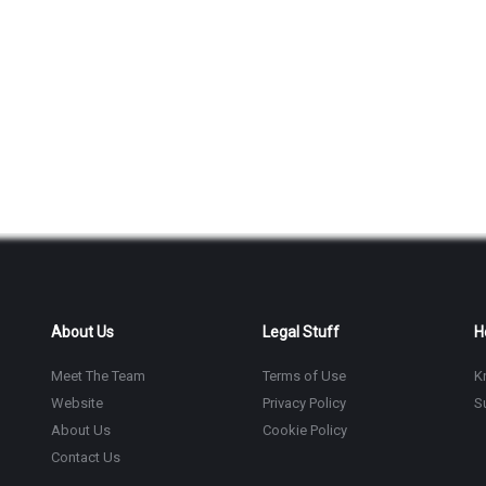
About Us
Legal Stuff
H
Meet The Team
Terms of Use
K
Website
Privacy Policy
S
About Us
Cookie Policy
Contact Us