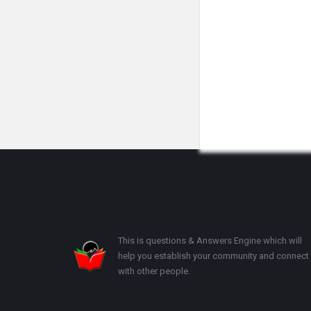
Footer
This is questions & Answers Engine which will
help you establish your community and connect
with other people.