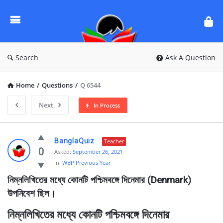
Ask
Questions
by
BanglaQuiz
Search
Ask A Question
Home
/
Questions
/
Q 6544
Next
In Process
Ask
BanglaQuiz
Teacher
Questions
0
Asked:
September 26, 2021
In:
WBP Previous Year
by
নিম্নলিখিতের মধ্যে কোনটি পশ্চিমবঙ্গে দিনেমার (Denmark) 
BanglaQuiz
উপনিবেশ ছিল।
Latest
Questions
নিম্নলিখিতের মধ্যে কোনটি পশ্চিমবঙ্গে দিনেমার