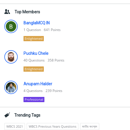
Top Members
BanglaMCQ IN
1
Question
641
Points
Enlightened
Puchku Chele
40
Questions
358
Points
Enlightened
Anupam Halder
4
Questions
239
Points
Professional
Trending Tags
WBCS 2021
WBCS Previous Years Questions
জাতীয় কংগ্রেস