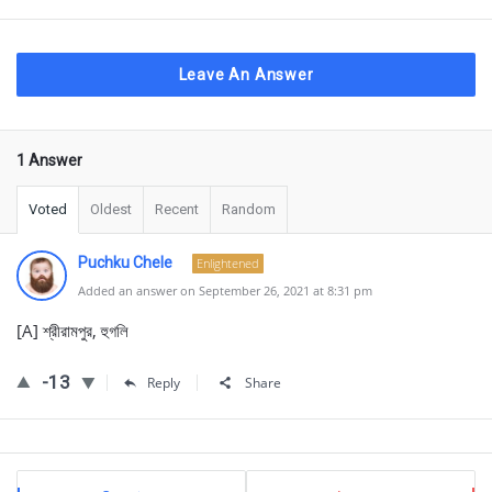
Leave An Answer
1 Answer
Voted
Oldest
Recent
Random
Puchku Chele
Enlightened
Added an answer on September 26, 2021 at 8:31 pm
[A] শ্রীরামপুর, হুগলি
-13
Reply
Share
Sidebar
Stats