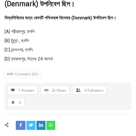
(Denmark) উপনিবেশ ছিল।
নিম্নলিখিতের মধ্যে কোনটি পশ্চিমবঙ্গে দিনেমার (Denmark) উপনিবেশ ছিল।
[A] শ্রীরামপুর, হুগলি
[B] চুঁচুড়া , হুগলি
[C] চন্দননগর, হুগলি
[D] ব্যারাকপুর, উত্তর 24 পরগনা
WBP Constable 2021
1 Answer
2k
Views
0
Followers
0