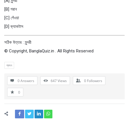
[A] সুন্দরী
[B] গরান
[C] গেঁওয়া
[D] ক্যাকটাস
সঠিক উত্তর : সুন্দরী
© Copyright, BanglaQuiz.in . All Rights Reserved
শ্বসন
0 Answers
647
Views
0
Followers
0