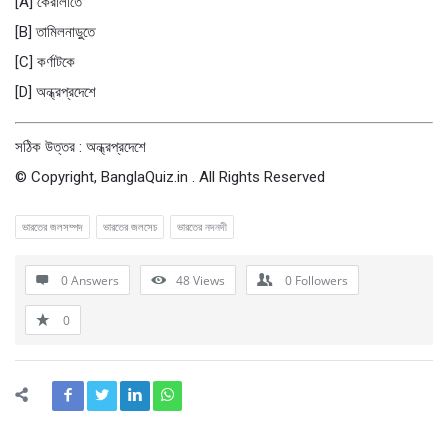
[A] কেরালাতে
[B] তামিলনাড়ুতে
[C] কর্ণাটকে
[D] অন্ধ্রপ্রদেশে
সঠিক উত্তর : অন্ধ্রপ্রদেশে
© Copyright, BanglaQuiz.in . All Rights Reserved
ভারতের জলসম্পদ
ভারতের জলসেচ
ভারতের নদনদী
0 Answers
48
Views
0
Followers
0