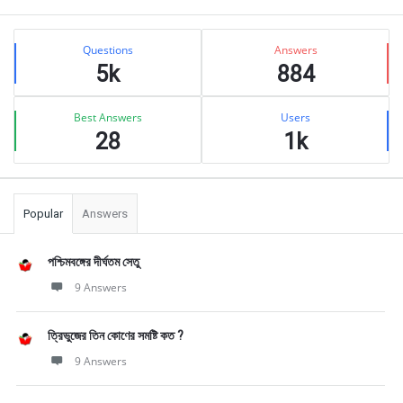
Sidebar
Stats
Questions
Answers
5k
884
Best Answers
Users
28
1k
Popular
Answers
পশ্চিমবঙ্গের দীর্ঘতম সেতু
9 Answers
ত্রিভুজের তিন কোণের সমষ্টি কত ?
9 Answers