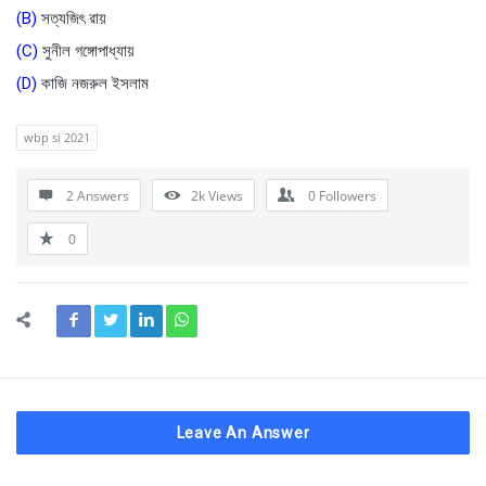
(B)
সত্যজিৎ রায়
(C)
সুনীল গঙ্গোপাধ্যায়
(D)
কাজি নজরুল ইসলাম
wbp si 2021
2 Answers
2k
Views
0
Followers
0
Leave An Answer