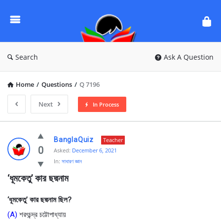
Ask
Questions
by
BanglaQuiz
Search
Ask A Question
Home
/
Questions
/
Q 7196
Next
In Process
Ask
BanglaQuiz
Teacher
Questions
0
Asked:
December 6, 2021
In:
সাধারণ জ্ঞান
by
‘ধূমকেতু’ কার ছদ্মনাম
BanglaQuiz
Latest
‘ধূমকেতু’ কার ছদ্মনাম ছিল?
Questions
(A)
শরৎচন্দ্র চট্টোপাধ্যায়