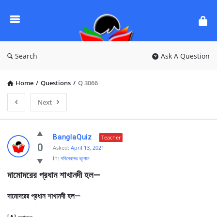
Ask
Questions
by
BanglaQuiz
Search
Ask A Question
Home
/
Questions
/
Q 3066
Next
Ask
BanglaQuiz
Teacher
Questions
0
Asked:
April 13, 2021
In:
পশ্চিমবঙ্গের ভূগোল
by
দামােদরের প্রধান শাখানদী হল—
BanglaQuiz
Latest
দামােদরের প্রধান শাখানদী হল—
Questions