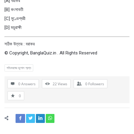
[A] বরাকর
[B] কংসাবতী
[C] মুণ্ডেশ্বরী
[D] ময়ূরাক্ষী
সঠিক উত্তর : বরাকর
© Copyright, BanglaQuiz.in . All Rights Reserved
পশ্চিমবঙ্গের ভূগোল প্রশ্ন
0 Answers
22
Views
0
Followers
0