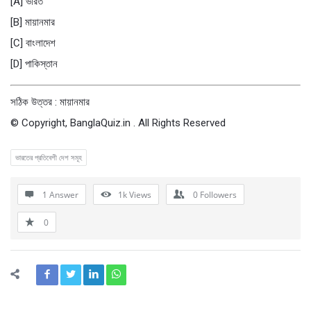
[A] ভারত
[B] মায়ানমার
[C] বাংলাদেশ
[D] পাকিস্তান
সঠিক উত্তর : মায়ানমার
© Copyright, BanglaQuiz.in . All Rights Reserved
ভারতের প্রতিবেশী দেশ সমূহ
1 Answer
1k
Views
0
Followers
0