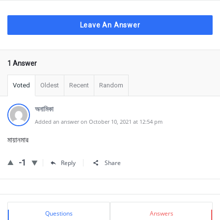
Leave An Answer
1 Answer
Voted
Oldest
Recent
Random
অনামিকা
Added an answer on October 10, 2021 at 12:54 pm
মায়ানমার
-1
Reply
Share
Sidebar
Stats
Questions
Answers