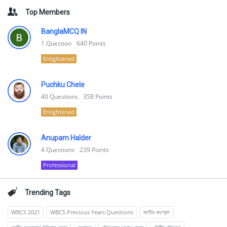
Top Members
BanglaMCQ IN
1
Question
640
Points
Enlightened
Puchku Chele
40
Questions
358
Points
Enlightened
Anupam Halder
4
Questions
239
Points
Professional
Trending Tags
WBCS 2021
WBCS Previous Years Questions
জাতীয় কংগ্রেস