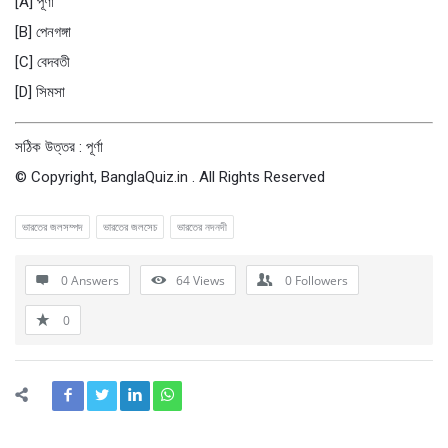
[A] পূর্ণা
[B] পেনগঙ্গা
[C] বেদবতী
[D] সিমসা
সঠিক উত্তর : পূর্ণা
© Copyright, BanglaQuiz.in . All Rights Reserved
ভারতের জলসম্পদ
ভারতের জলসেচ
ভারতের নদনদী
0 Answers
64
Views
0
Followers
0