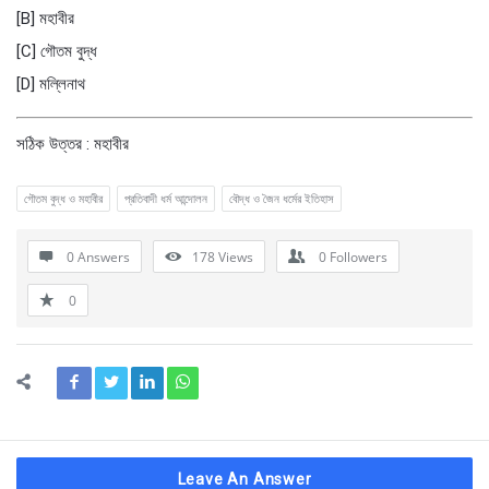
[B] মহাবীর
[C] গৌতম বুদ্ধ
[D] মল্লিনাথ
সঠিক উত্তর : মহাবীর
গৌতম বুদ্ধ ও মহাবীর
প্রতিবাদী ধর্ম আন্দোলন
বৌদ্ধ ও জৈন ধর্মের ইতিহাস
0 Answers
178
Views
0
Followers
0
Leave An Answer