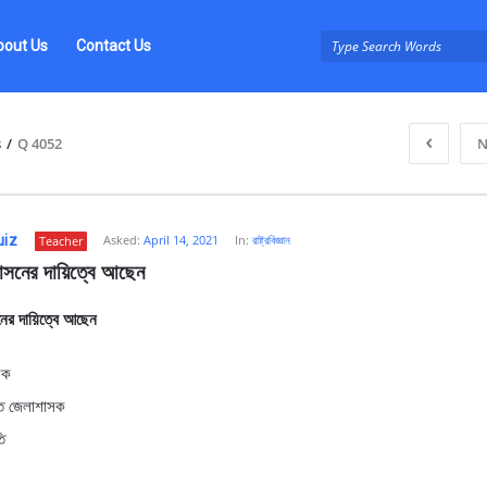
bout Us
Contact Us
s
/
Q 4052
N
uiz
Asked:
April 14, 2021
In:
রাষ্ট্রবিজ্ঞান
Teacher
াসনের দায়িত্বে আছেন
ের দায়িত্বে আছেন
z
সক
্ত জেলাশাসক
ি