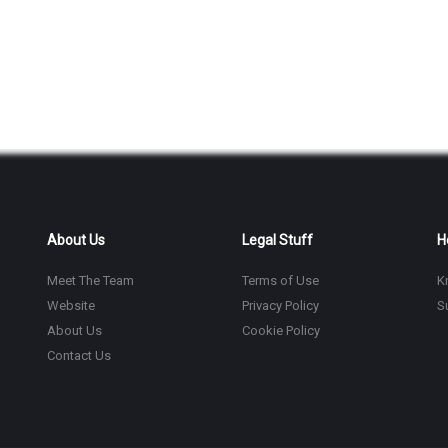
About Us
Legal Stuff
H
Meet The Team
Terms of Use
K
Website
Privacy Policy
S
About Us
Cookie Policy
Contact Us