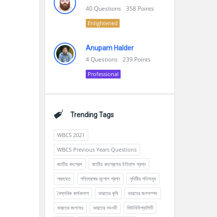
40
Questions
358
Points
Enlightened
Anupam Halder
4
Questions
239
Points
Professional
Trending Tags
WBCS 2021
WBCS Previous Years Questions
জাতীয় কংগ্রেস
জাতীয় কংগ্রেসের ইতিহাস প্রশ্ন
পঞ্চায়েত
পশ্চিমবঙ্গের ভূগোল প্রশ্ন
পৃথিবীর গতিসমূহ
বৈপ্লবিক কার্যকলাপ
ভারতের কৃষি
ভারতের জলসম্পদ
ভারতের জলসেচ
ভারতের নদনদী
মিউনিসিপ্যালিটি