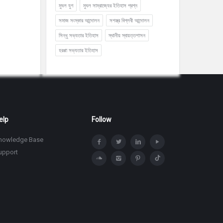
মুঘল যুগ
মুঘল সাম্রাজ্যের ইতিহাস প্রশ্ন
সমাজ সংস্কার আন্দোলন
সশস্ত্র বিপ্লবী আন্দোলন
সিন্ধু সভ্যতার ইতিহাস
স্থানীয় স্বায়ত্তশাসন
হরপ্পা সভ্যতার ইতিহাস
elp
Follow
nowledge Base
upport