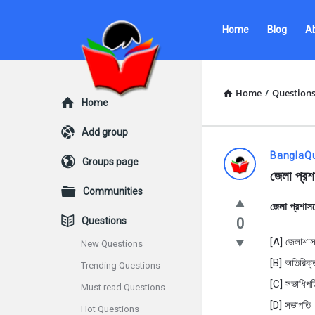
Ask
Ask
Home
Blog
A
Questions
Questions
by
by
BanglaQuiz
BanglaQuiz
Home
/
Question
Explore
Home
Navigation
Add group
Ask
BanglaQ
Groups page
জেলা প্রশ
Questions
Communities
জেলা প্রশাসন
by
Questions
0
BanglaQui
[A] জেলাশা
New Questions
[B] অতিরিক
Trending Questions
Latest
[C] সভাধিপত
Must read Questions
Questions
[D] সভাপতি
Hot Questions