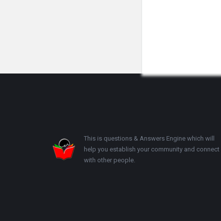
Footer
This is questions & Answers Engine which will
help you establish your community and connect
with other people.