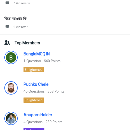
2 Answers
জিরো আওয়ার কি
1 Answer
Top Members
BanglaMCQ IN
1
Question
640
Points
Enlightened
Puchku Chele
40
Questions
358
Points
Enlightened
Anupam Halder
4
Questions
239
Points