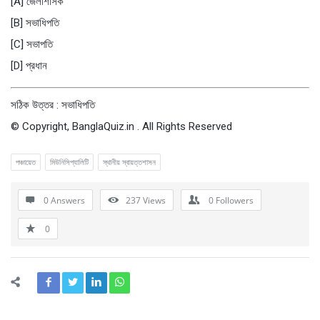
[A] জেলাশাসক
[B] সভাধিপতি
[C] সভাপতি
[D] প্রধান
সঠিক উত্তর : সভাধিপতি
© Copyright, BanglaQuiz.in . All Rights Reserved
পঞ্চায়েত
মিউনিসিপ্যালিটি
স্থানীয় স্বায়ত্তশাসন
0 Answers
237
Views
0
Followers
0