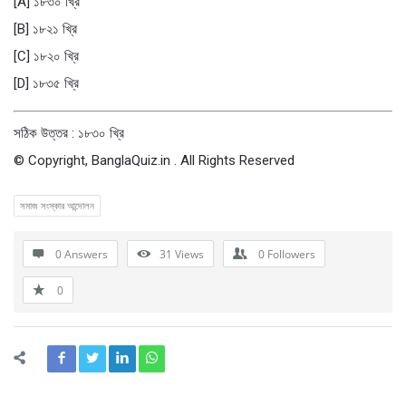
[A] ১৮৩০ খ্রি
[B] ১৮২১ খ্রি
[C] ১৮২০ খ্রি
[D] ১৮৩৫ খ্রি
সঠিক উত্তর : ১৮৩০ খ্রি
© Copyright, BanglaQuiz.in . All Rights Reserved
সমাজ সংস্কার আন্দোলন
0 Answers
31
Views
0
Followers
0