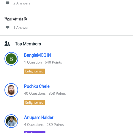
2 Answers
জিরো আওয়ার কি
1 Answer
Top Members
BanglaMCQ IN
1
Question
640
Points
Enlightened
Puchku Chele
40
Questions
358
Points
Enlightened
Anupam Halder
4
Questions
239
Points