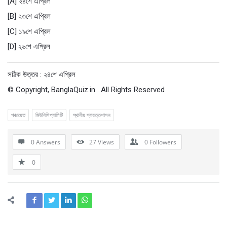
[A] ২৪শে এপ্রিল
[B] ২৩শে এপ্রিল
[C] ১৯শে এপ্রিল
[D] ২৬শে এপ্রিল
সঠিক উত্তর : ২৪শে এপ্রিল
© Copyright, BanglaQuiz.in . All Rights Reserved
পঞ্চায়েত
মিউনিসিপ্যালিটি
স্থানীয় স্বায়ত্তশাসন
0 Answers
27
Views
0
Followers
0