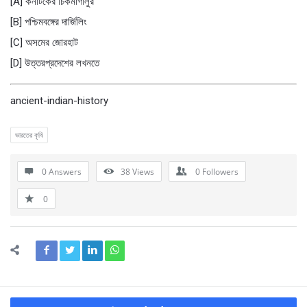
[A] কর্নাটকের চিকমাগালুর
[B] পশ্চিমবঙ্গের দার্জিলিং
[C] অসমের জোরহাট
[D] উত্তরপ্রদেশের লখনতে
ancient-indian-history
ভারতের কৃষি
0 Answers
38
Views
0
Followers
0