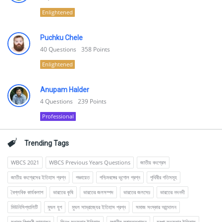
Enlightened
Puchku Chele
40
Questions
358
Points
Enlightened
Anupam Halder
4
Questions
239
Points
Professional
Trending Tags
WBCS 2021
WBCS Previous Years Questions
জাতীয় কংগ্রেস
জাতীয় কংগ্রেসের ইতিহাস প্রশ্ন
পঞ্চায়েত
পশ্চিমবঙ্গের ভূগোল প্রশ্ন
পৃথিবীর গতিসমূহ
বৈপ্লবিক কার্যকলাপ
ভারতের কৃষি
ভারতের জলসম্পদ
ভারতের জলসেচ
ভারতের নদনদী
মিউনিসিপ্যালিটি
মুঘল যুগ
মুঘল সাম্রাজ্যের ইতিহাস প্রশ্ন
সমাজ সংস্কার আন্দোলন
সশস্ত্র বিপ্লবী আন্দোলন
সিন্ধু সভ্যতার ইতিহাস
স্থানীয় স্বায়ত্তশাসন
হরপ্পা সভ্যতার ইতিহাস