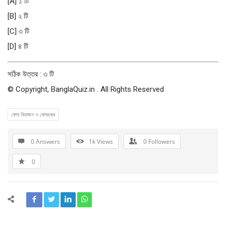
[A] ১ টি
[B] ২ টি
[C] ৩ টি
[D] ৪ টি
সঠিক উত্তর : ৩ টি
© Copyright, BanglaQuiz.in . All Rights Reserved
কোষ বিভাজন ও কোষচক্র
0 Answers
1k
Views
0
Followers
0