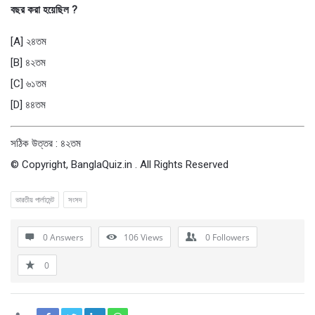
বছর করা হয়েছিল ?
[A] ২৪তম
[B] ৪২তম
[C] ৬১তম
[D] ৪৪তম
সঠিক উত্তর : ৪২তম
© Copyright, BanglaQuiz.in . All Rights Reserved
ভারতীয় পার্লামেন্ট
সংসদ
0 Answers
106
Views
0
Followers
0