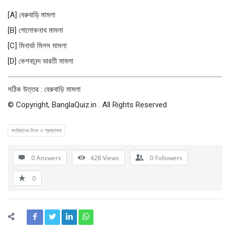
[A] বেরুবাড়ি মামলা
[B] গোলোকনাথ মামলা
[C] মিনার্ভা মিলস মামলা
[D] কেশবানন্দ ভারতী মামলা
সঠিক উত্তর : বেরুবাড়ি মামলা
© Copyright, BanglaQuiz.in . All Rights Reserved
সংবিধানের উৎস ও প্রস্তাবনা
0 Answers
428
Views
0
Followers
0