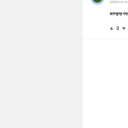
Added an an
রমেশচন্দ্র দত
0