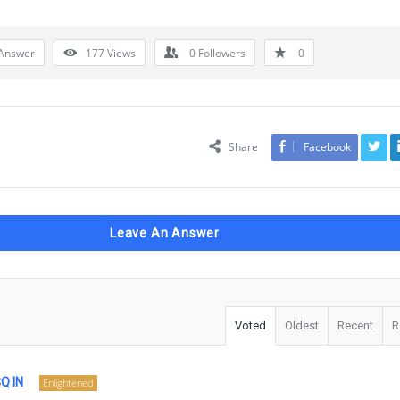
Answer
177
Views
0
Followers
0
Share
Facebook
Leave An Answer
Voted
Oldest
Recent
R
Q IN
Enlightened