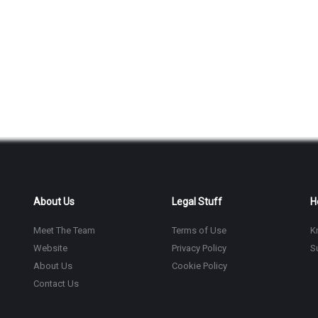
About Us
Legal Stuff
H
Meet The Team
Terms of Use
K
Website
Privacy Policy
S
About Us
Cookie Policy
Contact Us