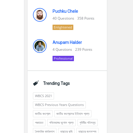
Puchku Chele
40
Questions
358
Points
Enlightened
Anupam Halder
4
Questions
239
Points
Professional
Trending Tags
WBCS 2021
WBCS Previous Years Questions
জাতীয় কংগ্রেস
জাতীয় কংগ্রেসের ইতিহাস প্রশ্ন
পঞ্চায়েত
পশ্চিমবঙ্গের ভূগোল প্রশ্ন
পৃথিবীর গতিসমূহ
বৈপ্লবিক কার্যকলাপ
ভারতের কৃষি
ভারতের জলসম্পদ