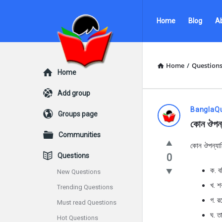
Ask
Ask
Home
Blog
A
Questions
Questions
by
by
BanglaQuiz
BanglaQuiz
Home
/
Question
Explore
Home
Navigation
Add group
Ask
BanglaQ
Groups page
কোন ঔপন্য
Questions
Communities
কোন ঔপন্যাস
by
Questions
0
BanglaQui
ক. বঙ
New Questions
খ. শর
Trending Questions
Latest
গ. রম
Must read Questions
Questions
ঘ. ত
Hot Questions