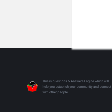
Footer
This is questions & Answers Engine which will
help you establish your community and connect
with other people.