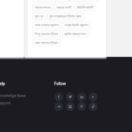
ভারতের জলসেচ
ভারতের নদনদী
মিউনিসিপ্যালিটি
মুঘল যুগ
মুঘল সাম্রাজ্যের ইতিহাস প্রশ্ন
সমাজ সংস্কার আন্দোলন
সশস্ত্র বিপ্লবী আন্দোলন
সিন্ধু সভ্যতার ইতিহাস
স্থানীয় স্বায়ত্তশাসন
হরপ্পা সভ্যতার ইতিহাস
elp
Follow
nowledge Base
upport