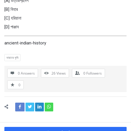
[A] উত্তরপ্রদেশ
[B] বিহার
[C] হরিয়ানা
[D] পাঞ্জাব
ancient-indian-history
ভারতের কৃষি
0 Answers
26
Views
0
Followers
0