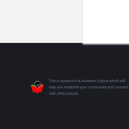
Footer
This is questions & Answers Engine which will
help you establish your community and connect
with other people.