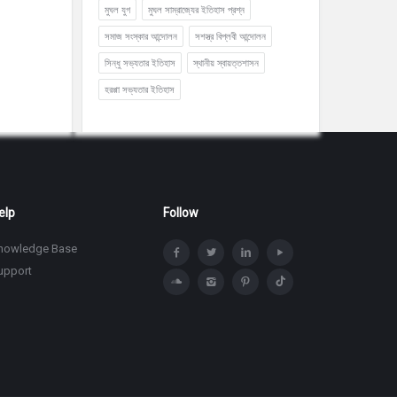
মুঘল যুগ
মুঘল সাম্রাজ্যের ইতিহাস প্রশ্ন
সমাজ সংস্কার আন্দোলন
সশস্ত্র বিপ্লবী আন্দোলন
সিন্ধু সভ্যতার ইতিহাস
স্থানীয় স্বায়ত্তশাসন
হরপ্পা সভ্যতার ইতিহাস
elp
Follow
nowledge Base
upport