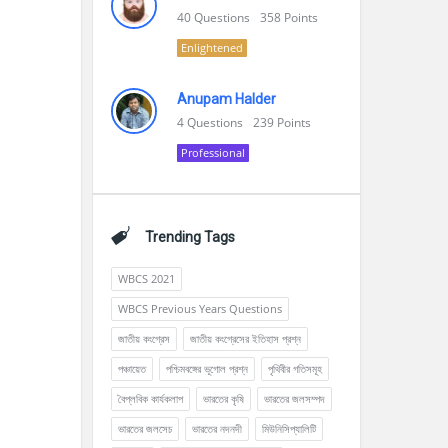
40
Questions
358
Points
Enlightened
Anupam Halder
4
Questions
239
Points
Professional
Trending Tags
WBCS 2021
WBCS Previous Years Questions
জাতীয় কংগ্রেস
জাতীয় কংগ্রেসের ইতিহাস প্রশ্ন
পঞ্চায়েত
পশ্চিমবঙ্গের ভূগোল প্রশ্ন
পৃথিবীর গতিসমূহ
বৈপ্লবিক কার্যকলাপ
ভারতের কৃষি
ভারতের জলসম্পদ
ভারতের জলসেচ
ভারতের নদনদী
মিউনিসিপ্যালিটি