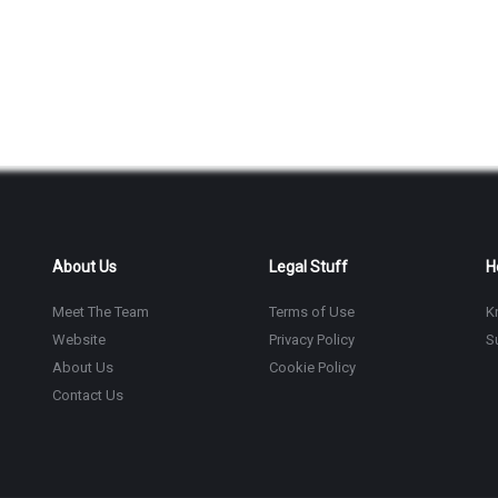
About Us
Legal Stuff
H
Meet The Team
Terms of Use
K
Website
Privacy Policy
S
About Us
Cookie Policy
Contact Us