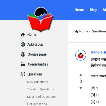
Ask
Ask
Home
Blog
A
Questions
Questions
by
by
BanglaQuiz
BanglaQuiz
Home
/
Question
Explore
Home
Navigation
Add group
Ask
BanglaQ
Groups page
কোনো কারণ
Questions
Communities
নির্বাচন 
by
Questions
কোনো কারণে 
BanglaQui
0
New Questions
[A] ৭
Trending Questions
Latest
[B] ১০
Must read Questions
Questions
[C] ১৫
Hot Questions