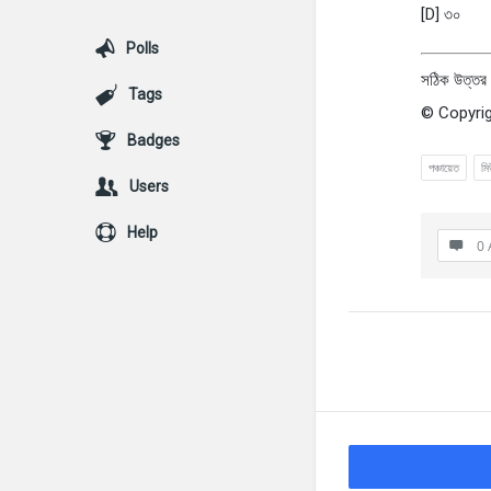
[D] ৩০
Polls
সঠিক উত্তর 
Tags
© Copyrig
Badges
পঞ্চায়েত
মি
Users
Help
0 