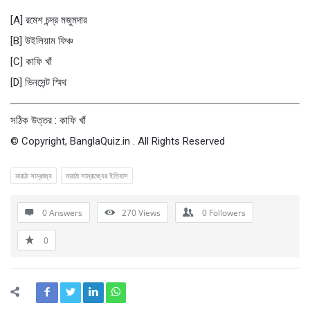
[A] রমেশ চন্দ্র মজুমদার
[B] উইলিয়াম ফিঞ্চ
[C] কাফি খাঁ
[D] ভিনসেন্ট স্মিথ
সঠিক উত্তর : কাফি খাঁ
© Copyright, BanglaQuiz.in . All Rights Reserved
মারাঠা সাম্রাজ্য
মারাঠা সাম্রাজ্যের ইতিহাস
0 Answers
270
Views
0
Followers
0