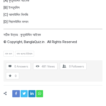
[A] কুতুবউদ্দিন আইবক
[B] ইলতুৎমিস
[C] আলাউদ্দিন খিলজি
[D] গিয়াসউদ্দিন বলবন
সঠিক উত্তর : কুতুবউদ্দিন আইবক
© Copyright, BanglaQuiz.in . All Rights Reserved
দাস বংশ
দাস বংশের ইতিহাস
0 Answers
481
Views
0
Followers
0