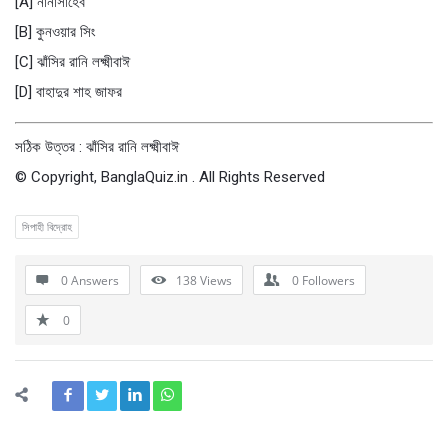
[A] নানাসাহেব
[B] কুনওয়ার সিং
[C] ঝাঁসির রানি লক্ষ্মীবাঈ
[D] বাহাদুর শাহ জাফর
সঠিক উত্তর : ঝাঁসির রানি লক্ষ্মীবাঈ
© Copyright, BanglaQuiz.in . All Rights Reserved
সিপাহী বিদ্রোহ
0 Answers
138
Views
0
Followers
0