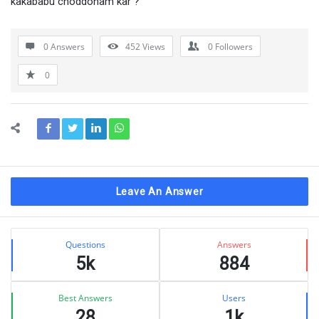
kakababu choddonam kar ?
0 Answers
452
Views
0
Followers
0
Leave An Answer
Sidebar
Stats
Questions
Answers
5k
884
Best Answers
Users
28
1k