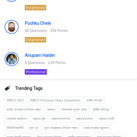
Enlightened
Puchku Chele
40
Questions
358
Points
Enlightened
Anupam Halder
4
Questions
239
Points
Professional
Trending Tags
WBCS 2021
WBCS Previous Years Questions
জাতীয় কংগ্রেস
জাতীয় কংগ্রেসের ইতিহাস প্রশ্ন
পঞ্চায়েত
পশ্চিমবঙ্গের ভূগোল প্রশ্ন
পৃথিবীর গতিসমূহ
বৈপ্লবিক কার্যকলাপ
ভারতের কৃষি
ভারতের জলসম্পদ
ভারতের জলসেচ
ভারতের নদনদী
মিউনিসিপ্যালিটি
মুঘল যুগ
মুঘল সাম্রাজ্যের ইতিহাস প্রশ্ন
সমাজ সংস্কার আন্দোলন
সশস্ত্র বিপ্লবী আন্দোলন
সিন্ধু সভ্যতার ইতিহাস
স্থানীয় স্বায়ত্তশাসন
হরপ্পা সভ্যতার ইতিহাস