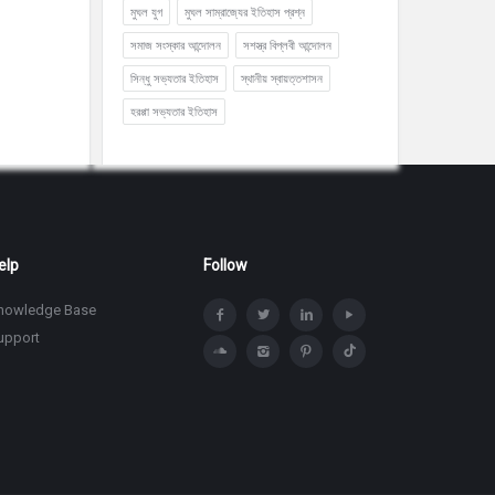
মুঘল যুগ
মুঘল সাম্রাজ্যের ইতিহাস প্রশ্ন
সমাজ সংস্কার আন্দোলন
সশস্ত্র বিপ্লবী আন্দোলন
সিন্ধু সভ্যতার ইতিহাস
স্থানীয় স্বায়ত্তশাসন
হরপ্পা সভ্যতার ইতিহাস
elp
Follow
nowledge Base
upport