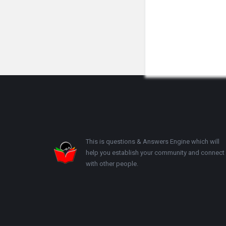
Footer
This is questions & Answers Engine which will
help you establish your community and connect
with other people.