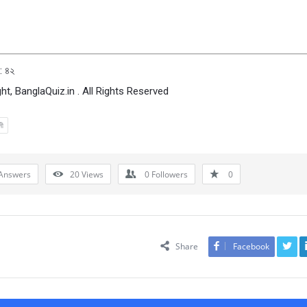
: ৪২
ht, BanglaQuiz.in . All Rights Reserved
নী
Answers
20
Views
0
Followers
0
Share
Facebook