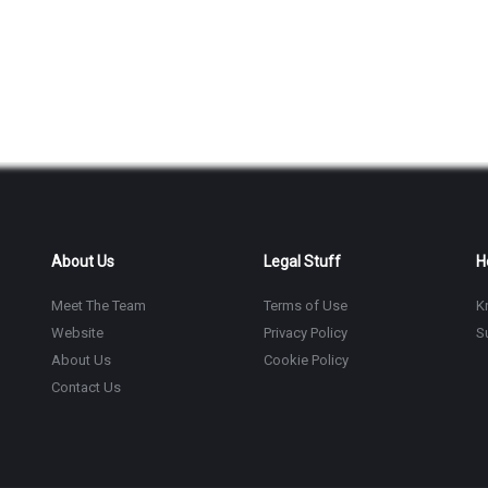
About Us
Legal Stuff
H
Meet The Team
Terms of Use
K
Website
Privacy Policy
S
About Us
Cookie Policy
Contact Us