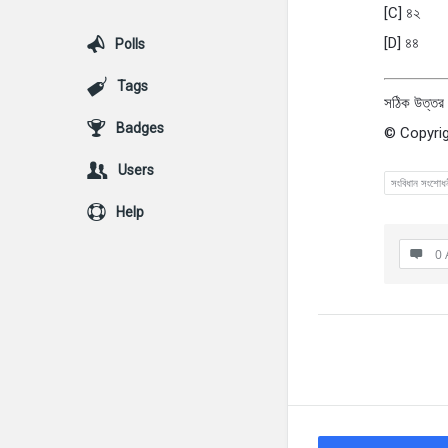
[C] ৪২
[D] ৪৪
Polls
Tags
সঠিক উত্তর 
Badges
© Copyrig
Users
সংবিধান সংশোধ
Help
0 