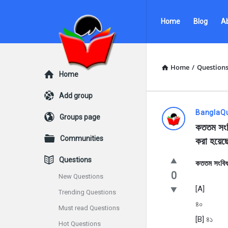
Ask
Ask
Home
Blog
A
Questions
Questions
by
by
BanglaQuiz
BanglaQuiz
Home
/
Question
Explore
Home
Navigation
Add group
Ask
BanglaQ
Groups page
কততম সংবি
Questions
Communities
করা হয়েছ
by
Questions
কততম সংবিধা
BanglaQui
0
New Questions
[A]
Trending Questions
Latest
৪০
Must read Questions
Questions
[B] ৪১
Hot Questions