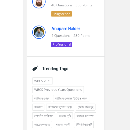
40
Questions
358
Points
Enlightened
Anupam Halder
4
Questions
239
Points
Professional
Trending Tags
WBCS 2021
WBCS Previous Years Questions
জাতীয় কংগ্রেস
জাতীয় কংগ্রেসের ইতিহাস প্রশ্ন
পঞ্চায়েত
পশ্চিমবঙ্গের ভূগোল প্রশ্ন
পৃথিবীর গতিসমূহ
বৈপ্লবিক কার্যকলাপ
ভারতের কৃষি
ভারতের জলসম্পদ
ভারতের জলসেচ
ভারতের নদনদী
মিউনিসিপ্যালিটি