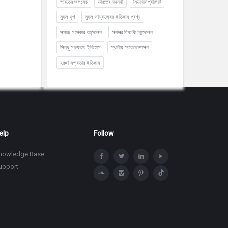
ভারতের জলসেচ
ভারতের নদনদী
মিউনিসিপ্যালিটি
মুঘল যুগ
মুঘল সাম্রাজ্যের ইতিহাস প্রশ্ন
সমাজ সংস্কার আন্দোলন
সশস্ত্র বিপ্লবী আন্দোলন
সিন্ধু সভ্যতার ইতিহাস
স্থানীয় স্বায়ত্তশাসন
হরপ্পা সভ্যতার ইতিহাস
elp
Follow
nowledge Base
upport