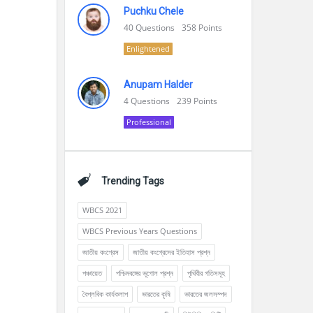
Puchku Chele
40
Questions
358
Points
Enlightened
Anupam Halder
4
Questions
239
Points
Professional
Trending Tags
WBCS 2021
WBCS Previous Years Questions
জাতীয় কংগ্রেস
জাতীয় কংগ্রেসের ইতিহাস প্রশ্ন
পঞ্চায়েত
পশ্চিমবঙ্গের ভূগোল প্রশ্ন
পৃথিবীর গতিসমূহ
বৈপ্লবিক কার্যকলাপ
ভারতের কৃষি
ভারতের জলসম্পদ