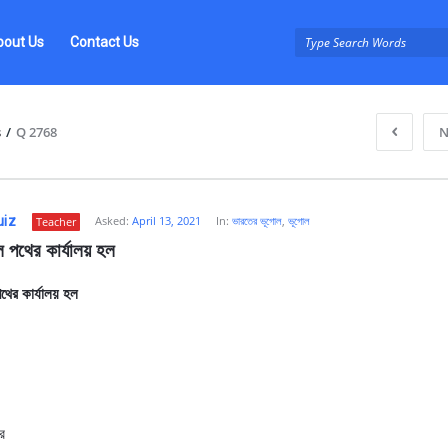
bout Us
Contact Us
s
/
Q 2768
N
uiz
Asked:
April 13, 2021
In:
ভারতের ভূগোল
,
ভূগোল
Teacher
 পথের কার্যালয় হল
ের কার্যালয় হল
z
োর