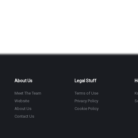
About Us
Legal Stuff
H
Meet The Team
Terms of Use
K
Website
Privacy Policy
S
About Us
Cookie Policy
Contact Us