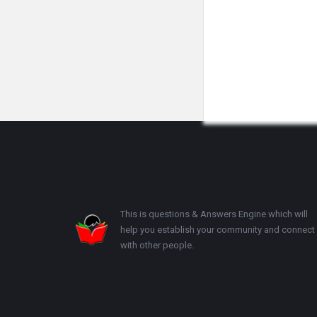
Footer
This is questions & Answers Engine which will
help you establish your community and connect
with other people.