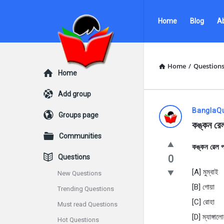
Ask
Ask
Home
Blog
A
Questions
Questions
by
by
BanglaQuiz
BanglaQuiz
Home
/
Question
Explore
Home
Navigation
Add group
Ask
BanglaQ
Groups page
কঙ্কন রেল
Questions
Communities
কঙ্কন রেল পথ
by
Questions
0
BanglaQui
[A] মুম্বাই
New Questions
[B] গোয়া
Trending Questions
Latest
[C] রোহা
Must read Questions
Questions
[D] ম্যাঙ্গাল
Hot Questions