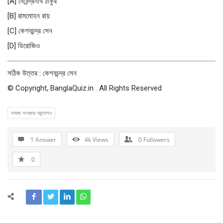
[A] দেবেন্দ্রনাথ ঠাকুর
[B] রামমােহন রায়
[C] কেশবচন্দ্র সেন
[D] ডিরােজিও
সঠিক উত্তর : কেশবচন্দ্র সেন
© Copyright, BanglaQuiz.in . All Rights Reserved
সমাজ সংস্কার আন্দোলন
1 Answer
4k
Views
0
Followers
0