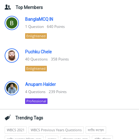
Top Members
BanglaMCQ IN
1
Question
640
Points
Enlightened
Puchku Chele
40
Questions
358
Points
Enlightened
Anupam Halder
4
Questions
239
Points
Professional
Trending Tags
WBCS 2021
WBCS Previous Years Questions
জাতীয় কংগ্রেস