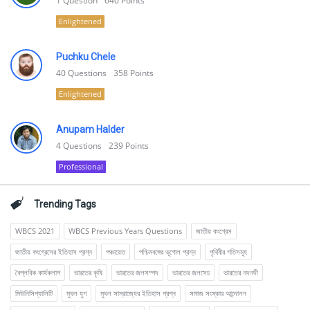
1
Question
640
Points
Enlightened
Puchku Chele
40
Questions
358
Points
Enlightened
Anupam Halder
4
Questions
239
Points
Professional
Trending Tags
WBCS 2021
WBCS Previous Years Questions
জাতীয় কংগ্রেস
জাতীয় কংগ্রেসের ইতিহাস প্রশ্ন
পঞ্চায়েত
পশ্চিমবঙ্গের ভূগোল প্রশ্ন
পৃথিবীর গতিসমূহ
বৈপ্লবিক কার্যকলাপ
ভারতের কৃষি
ভারতের জলসম্পদ
ভারতের জলসেচ
ভারতের নদনদী
মিউনিসিপ্যালিটি
মুঘল যুগ
মুঘল সাম্রাজ্যের ইতিহাস প্রশ্ন
সমাজ সংস্কার আন্দোলন