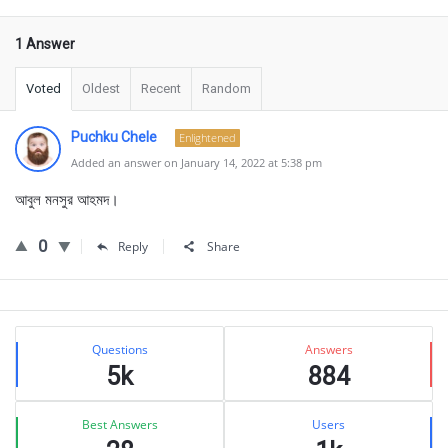
1 Answer
Voted
Oldest
Recent
Random
Puchku Chele
Enlightened
Added an answer on January 14, 2022 at 5:38 pm
আবুল মনসুর আহমদ।
0
Reply
Share
Sidebar
Stats
Questions
Answers
5k
884
Best Answers
Users