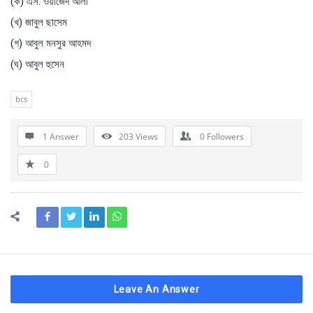
(ক) এস. ওয়াজেদ আলী
(খ) জাবুল ছাসেম
(গ) আবুল মনসুর আহমদ
(ঘ) আবুল হুসেন
bcs
1 Answer
203
Views
0
Followers
0
Leave An Answer