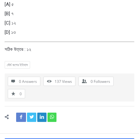
[A] ৫
[B] ৭
[C] ১২
[D] ১৩
সঠিক উত্তর : ১২
মৌর্য বংশের ইতিহাস
0 Answers
137
Views
0
Followers
0