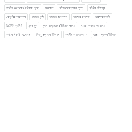
জাতীয় কংগ্রেসের ইতিহাস প্রশ্ন
পঞ্চায়েত
পশ্চিমবঙ্গের ভূগোল প্রশ্ন
পৃথিবীর গতিসমূহ
বৈপ্লবিক কার্যকলাপ
ভারতের কৃষি
ভারতের জলসম্পদ
ভারতের জলসেচ
ভারতের নদনদী
মিউনিসিপ্যালিটি
মুঘল যুগ
মুঘল সাম্রাজ্যের ইতিহাস প্রশ্ন
সমাজ সংস্কার আন্দোলন
সশস্ত্র বিপ্লবী আন্দোলন
সিন্ধু সভ্যতার ইতিহাস
স্থানীয় স্বায়ত্তশাসন
হরপ্পা সভ্যতার ইতিহাস