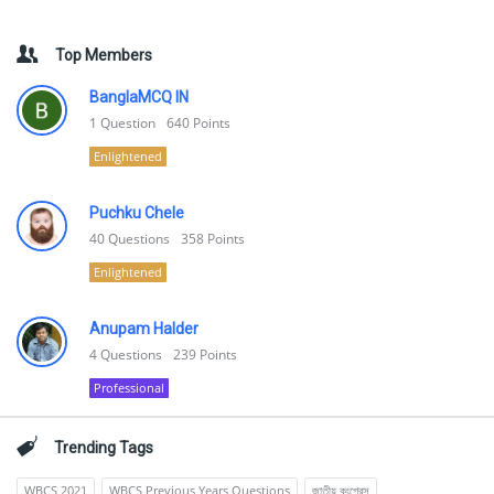
Top Members
BanglaMCQ IN
1
Question
640
Points
Enlightened
Puchku Chele
40
Questions
358
Points
Enlightened
Anupam Halder
4
Questions
239
Points
Professional
Trending Tags
WBCS 2021
WBCS Previous Years Questions
জাতীয় কংগ্রেস