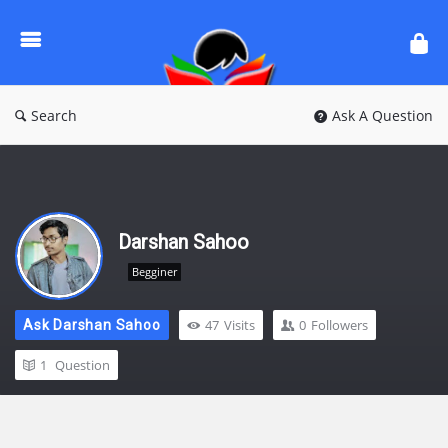
Ask
Questions
by
BanglaQuiz
Search
Ask A Question
Darshan Sahoo
Begginer
47
Visits
0
Followers
Ask Darshan Sahoo
1
Question