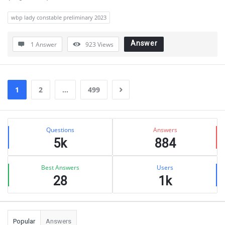
wbp lady constable preliminary 2023
Answer
1 Answer
923
Views
1
2
…
499
Sidebar
Stats
Questions
Answers
5k
884
Best Answers
Users
28
1k
Popular
Answers