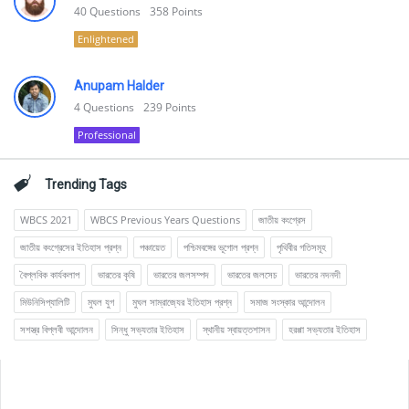
40
Questions
358
Points
Enlightened
Anupam Halder
4
Questions
239
Points
Professional
Trending Tags
WBCS 2021
WBCS Previous Years Questions
জাতীয় কংগ্রেস
জাতীয় কংগ্রেসের ইতিহাস প্রশ্ন
পঞ্চায়েত
পশ্চিমবঙ্গের ভূগোল প্রশ্ন
পৃথিবীর গতিসমূহ
বৈপ্লবিক কার্যকলাপ
ভারতের কৃষি
ভারতের জলসম্পদ
ভারতের জলসেচ
ভারতের নদনদী
মিউনিসিপ্যালিটি
মুঘল যুগ
মুঘল সাম্রাজ্যের ইতিহাস প্রশ্ন
সমাজ সংস্কার আন্দোলন
সশস্ত্র বিপ্লবী আন্দোলন
সিন্ধু সভ্যতার ইতিহাস
স্থানীয় স্বায়ত্তশাসন
হরপ্পা সভ্যতার ইতিহাস