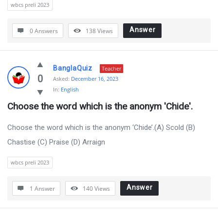
wbcs preli 2023
Answer
0 Answers
138
Views
BanglaQuiz
Teacher
0
Asked:
December 16, 2023
In:
English
Choose the word which is the anonym 'Chide'.
Choose the word which is the anonym ‘Chide’.(A) Scold (B)
Chastise (C) Praise (D) Arraign
wbcs preli 2023
Answer
1 Answer
140
Views