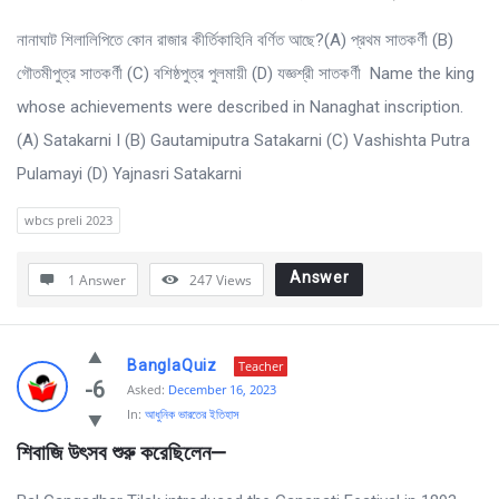
Latest
নানাঘাট শিলালিপিতে কোন রাজার কীর্তিকাহিনি বর্ণিত আছে?(A) প্রথম সাতকর্ণী (B)
Questions
গৌতমীপুত্র সাতকর্ণী (C) বশিষ্ঠপুত্র পুলমায়ী (D) যজ্ঞশ্রী সাতকর্ণী Name the king
whose achievements were described in Nanaghat inscription.
(A) Satakarni I (B) Gautamiputra Satakarni (C) Vashishta Putra
Pulamayi (D) Yajnasri Satakarni
wbcs preli 2023
Answer
1 Answer
247
Views
BanglaQuiz
Teacher
-6
Asked:
December 16, 2023
In:
আধুনিক ভারতের ইতিহাস
শিবাজি উৎসব শুরু করেছিলেন—