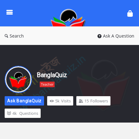
Ask
Questions
by
BanglaQuiz
Search
Ask A Question
BanglaQuiz
Teacher
5k
Visits
15
Followers
Ask BanglaQuiz
4k
Questions