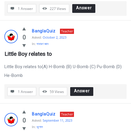
Answer
1 Answer
227
Views
BanglaQuiz
Teacher
0
Asked:
October 2, 2023
In:
সাধারণ জ্ঞান
Little Boy relates to
Little Boy relates to(A) H-Bomb (B) U-Bomb (C) Pu-Bomb (D)
He-Bomb
Answer
1 Answer
59
Views
BanglaQuiz
Teacher
0
Asked:
September 11, 2023
In:
ভূগোল