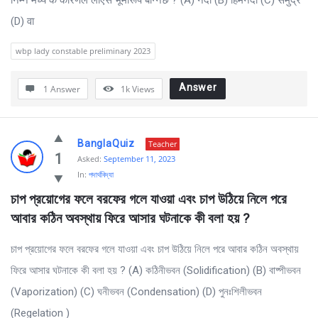
निम्न मध्ये के कारणले लोएस भूमीरूप बन्निछ ? (A) नदी (B) हिमनदी (C) समुद्र
(D) वा
wbp lady constable preliminary 2023
Answer
1 Answer
1k
Views
BanglaQuiz
Teacher
1
Asked:
September 11, 2023
In:
পদার্থবিদ্যা
চাপ প্রয়োগের ফলে বরফের গলে যাওয়া এবং চাপ উঠিয়ে নিলে পরে 
আবার কঠিন অবস্থায় ফিরে আসার ঘটনাকে কী বলা হয় ?
চাপ প্রয়োগের ফলে বরফের গলে যাওয়া এবং চাপ উঠিয়ে নিলে পরে আবার কঠিন অবস্থায়
ফিরে আসার ঘটনাকে কী বলা হয় ? (A) কঠিনীভবন (Solidification) (B) বাষ্পীভবন
(Vaporization) (C) ঘনীভবন (Condensation) (D) পুনঃশিলীভবন
(Regelation )