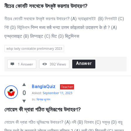
নীচের কোনটি সবথেকে উৎকৃষ্ট কয়লার উদাহরণ?
নীচের কোনটি সবথেকে উৎকৃষ্ট কয়লার উদাহরণ? (A) অ্যান্থ্রাসাইট (B) লিগনাইট (C)
পিট (D) বিটুমিনাস निम्न मध्य सबै भन्दा उत्तम कोइलाको उदाहरण के हो ? (A)
एन्थ्रासाइट (B) लिग्नाइट (C) पिट (D) बिटुमिनस
wbp lady constable preliminary 2023
Answer
1 Answer
392
Views
BanglaQuiz
Teacher
0
Asked:
September 11, 2023
In:
বিশ্বের ভূগোল
লোয়েস কী দ্বারা গঠিত ভূমিরূপের উদাহরণ?
লোয়েস কী দ্বারা গঠিত ভূমিরূপের উদাহরণ? (A) নদী (B) হিমবাহ (C) সমুদ্র (D) বায়ু