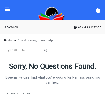
Ask
Questions
by
BanglaQuiz
Search
Ask A Question
Home
/
uk ilm assignment help
Ask
Sorry, No Questions Found.
Questions
It seems we can’t find what you’re looking for. Perhaps searching
by
can help.
BanglaQuiz
Latest
Questions