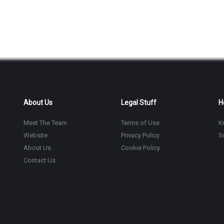
About Us
Legal Stuff
H
Meet The Team
Terms of Use
K
Website
Privacy Policy
S
About Us
Cookie Policy
Contact Us