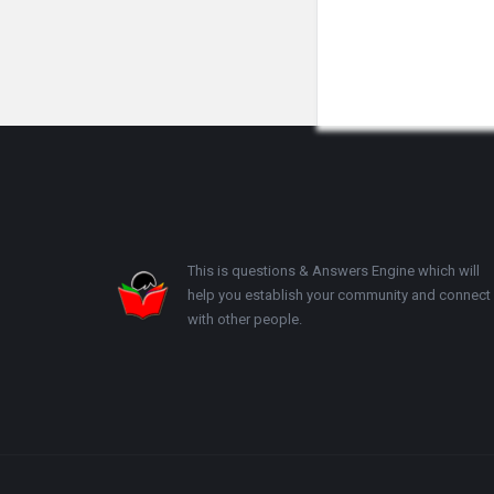
Footer
This is questions & Answers Engine which will
help you establish your community and connect
with other people.