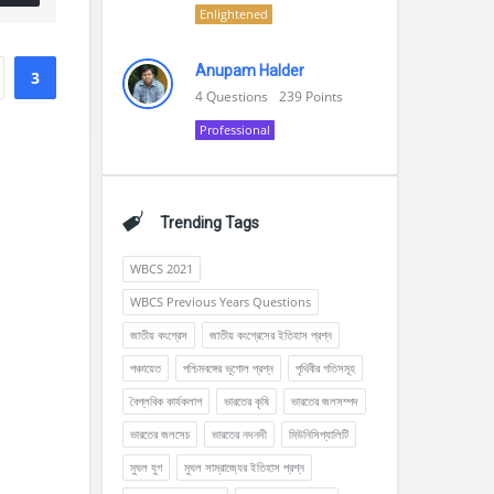
Enlightened
Anupam Halder
3
4
Questions
239
Points
Professional
Trending Tags
WBCS 2021
WBCS Previous Years Questions
জাতীয় কংগ্রেস
জাতীয় কংগ্রেসের ইতিহাস প্রশ্ন
পঞ্চায়েত
পশ্চিমবঙ্গের ভূগোল প্রশ্ন
পৃথিবীর গতিসমূহ
বৈপ্লবিক কার্যকলাপ
ভারতের কৃষি
ভারতের জলসম্পদ
ভারতের জলসেচ
ভারতের নদনদী
মিউনিসিপ্যালিটি
মুঘল যুগ
মুঘল সাম্রাজ্যের ইতিহাস প্রশ্ন