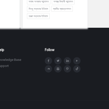
সমাজ সংস্কার আন্দোলন
সশস্ত্র বিপ্লবী আন্দোলন
সিন্ধু সভ্যতার ইতিহাস
স্থানীয় স্বায়ত্তশাসন
হরপ্পা সভ্যতার ইতিহাস
elp
Follow
nowledge Base
upport