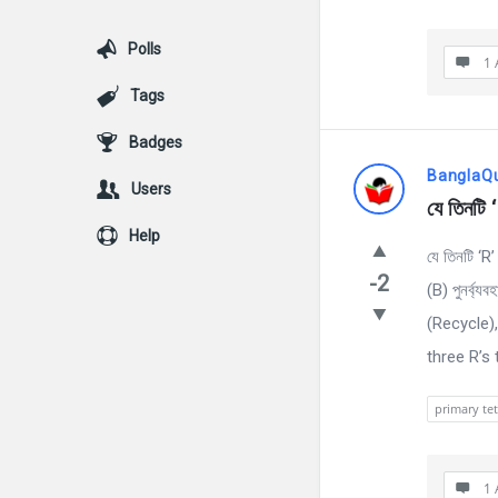
Polls
1 
Tags
Badges
BanglaQ
Users
যে তিনটি 
Help
যে তিনটি ‘R
-2
(B) পুনর্ব্
(Recycle), 
three R’s 
primary te
1 