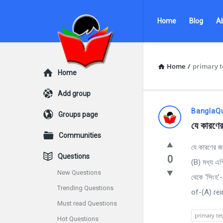
Ask
Ask
Home
Blog
A
Questions
Questions
by
by
BanglaQuiz
BanglaQuiz
Home
/
primary t
Explore
Home
Navigation
Add group
Ask
BanglaQ
Groups page
যে কারণের 
Questions
Communities
যে কারণের জন
by
Questions
0
(B) মধ্য এশি
BanglaQui
New Questions
থেকে ‘সিংহ
Trending Questions
Latest
of-(A) rei
Must read Questions
Questions
primary te
Hot Questions