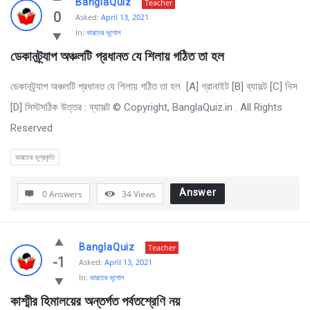
BanglaQuiz
Teacher
0
Asked:
April 13, 2021
In:
ভারতের ভূগোল
ডেকানট্র্যাপ অঞ্চলটি প্রধানত যে শিলায় গঠিত তা হল 
ডেকানট্র্যাপ অঞ্চলটি প্রধানত যে শিলায় গঠিত তা হল [A] গ্রানাইট [B] ব্যাসল্ট [C] নিস
[D] সিস্টসঠিক উত্তর : ব্যাসল্ট © Copyright, BanglaQuiz.in . All Rights
Reserved
ভারতের ভূপ্রকৃতি
Answer
0 Answers
34
Views
BanglaQuiz
Teacher
-1
Asked:
April 13, 2021
In:
ভারতের ভূগোল
কাশ্মীর হিমালয়ের অন্তর্গত পর্বতশ্রেণি নয় 