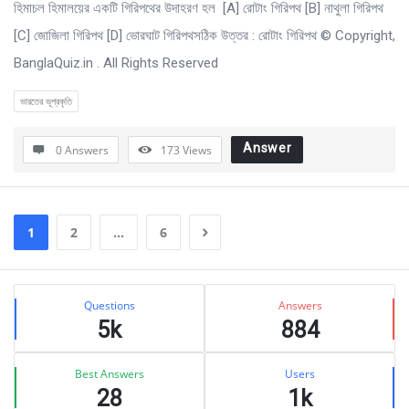
হিমাচল হিমালয়ের একটি গিরিপথের উদাহরণ হল [A] রােটাং গিরিপথ [B] নাথুলা গিরিপথ
[C] জোজিলা গিরিপথ [D] ভােরঘাট গিরিপথসঠিক উত্তর : রােটাং গিরিপথ © Copyright,
BanglaQuiz.in . All Rights Reserved
ভারতের ভূপ্রকৃতি
Answer
0 Answers
173
Views
1
2
…
6
Sidebar
Stats
Questions
Answers
5k
884
Best Answers
Users
28
1k