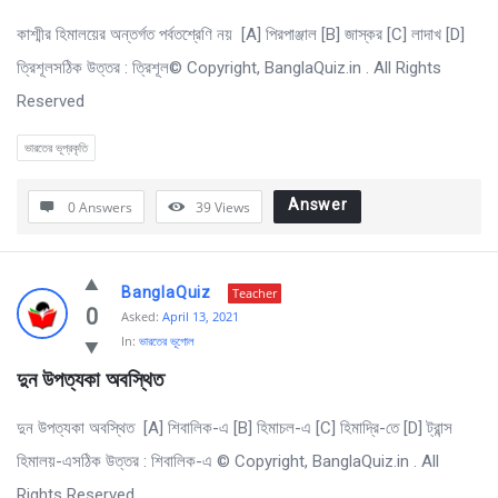
কাশ্মীর হিমালয়ের অন্তর্গত পর্বতশ্রেণি নয় [A] পিরপাঞ্জাল [B] জাস্কর [C] লাদাখ [D]
ত্রিশূলসঠিক উত্তর : ত্রিশূল© Copyright, BanglaQuiz.in . All Rights
Reserved
ভারতের ভূপ্রকৃতি
Answer
0 Answers
39
Views
BanglaQuiz
Teacher
0
Asked:
April 13, 2021
In:
ভারতের ভূগোল
দুন উপত্যকা অবস্থিত 
দুন উপত্যকা অবস্থিত [A] শিবালিক-এ [B] হিমাচল-এ [C] হিমাদ্রি-তে [D] ট্রান্স
হিমালয়-এসঠিক উত্তর : শিবালিক-এ © Copyright, BanglaQuiz.in . All
Rights Reserved