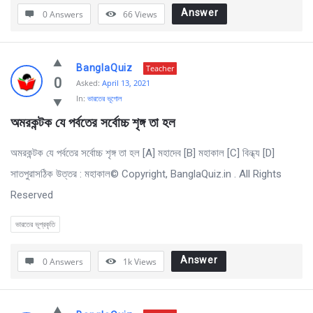
Answer
0 Answers
66
Views
BanglaQuiz
Teacher
0
Asked:
April 13, 2021
In:
ভারতের ভূগোল
অমরকন্টক যে পর্বতের সর্বোচ্চ শৃঙ্গ তা হল
অমরকন্টক যে পর্বতের সর্বোচ্চ শৃঙ্গ তা হল [A] মহাদেব [B] মহাকাল [C] বিন্ধ্য [D]
সাতপুরাসঠিক উত্তর : মহাকাল© Copyright, BanglaQuiz.in . All Rights
Reserved
ভারতের ভূপ্রকৃতি
Answer
0 Answers
1k
Views