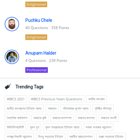
Enlightened
Puchku Chele
40
Questions
358
Points
Enlightened
Anupam Halder
4
Questions
239
Points
Professional
Trending Tags
WBCS 2021
WBCS Previous Years Questions
জাতীয় কংগ্রেস
জাতীয় কংগ্রেসের ইতিহাস প্রশ্ন
পঞ্চায়েত
পশ্চিমবঙ্গের ভূগোল প্রশ্ন
পৃথিবীর গতিসমূহ
বৈপ্লবিক কার্যকলাপ
ভারতের কৃষি
ভারতের জলসম্পদ
ভারতের জলসেচ
ভারতের নদনদী
মিউনিসিপ্যালিটি
মুঘল যুগ
মুঘল সাম্রাজ্যের ইতিহাস প্রশ্ন
সমাজ সংস্কার আন্দোলন
সশস্ত্র বিপ্লবী আন্দোলন
সিন্ধু সভ্যতার ইতিহাস
স্থানীয় স্বায়ত্তশাসন
হরপ্পা সভ্যতার ইতিহাস