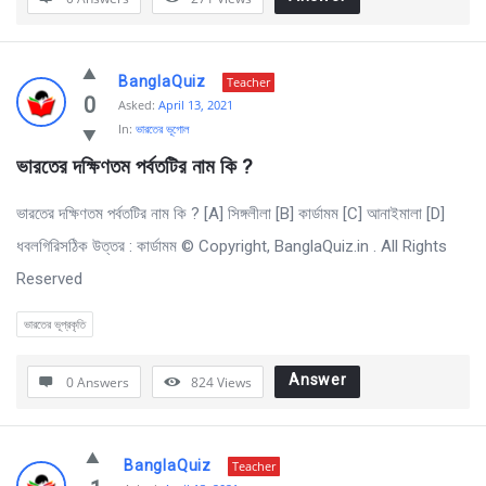
BanglaQuiz
Teacher
0
Asked:
April 13, 2021
In:
ভারতের ভূগোল
ভারতের দক্ষিণতম পর্বতটির নাম কি ?
ভারতের দক্ষিণতম পর্বতটির নাম কি ? [A] সিঙ্গলীলা [B] কার্ডামম [C] আনাইমালা [D]
ধবলগিরিসঠিক উত্তর : কার্ডামম © Copyright, BanglaQuiz.in . All Rights
Reserved
ভারতের ভূপ্রকৃতি
Answer
0 Answers
824
Views
BanglaQuiz
Teacher