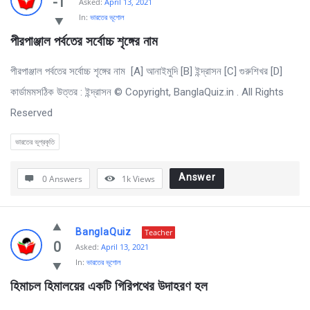
-1
Asked:
April 13, 2021
In:
ভারতের ভূগোল
পীরপাঞ্জাল পর্বতের সর্বোচ্চ শৃঙ্গের নাম 
পীরপাঞ্জাল পর্বতের সর্বোচ্চ শৃঙ্গের নাম [A] আনাইমুদি [B] ইন্দ্রাসন [C] গুরুশিখর [D]
কার্ডামমসঠিক উত্তর : ইন্দ্রাসন © Copyright, BanglaQuiz.in . All Rights
Reserved
ভারতের ভূপ্রকৃতি
Answer
0 Answers
1k
Views
BanglaQuiz
Teacher
0
Asked:
April 13, 2021
In:
ভারতের ভূগোল
হিমাচল হিমালয়ের একটি গিরিপথের উদাহরণ হল 