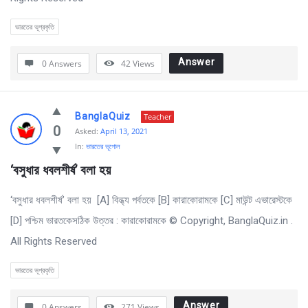
ভারতের ভূপ্রকৃতি
Answer
0 Answers
42
Views
BanglaQuiz
Teacher
0
Asked:
April 13, 2021
In:
ভারতের ভূগোল
‘বসুধার ধবলশীর্ষ’ বলা হয় 
‘বসুধার ধবলশীর্ষ’ বলা হয় [A] বিন্ধ্য পর্বতকে [B] কারাকোরামকে [C] মাউন্ট এভারেস্টকে
[D] পশ্চিম ভারতকেসঠিক উত্তর : কারাকোরামকে © Copyright, BanglaQuiz.in .
All Rights Reserved
ভারতের ভূপ্রকৃতি
Answer
0 Answers
271
Views