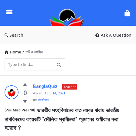
Ask
Questions
by
BanglaQuiz
Search
Ask A Question
Home
/
পার্ট ও তফসিল
Ask
BanglaQuiz
Teacher
Questions
0
Asked:
April 14, 2021
In:
রাষ্ট্রবিজ্ঞান
by
 ভারতীয় সংহবিধানের কত নম্বর ধারায় ভারতীয় 
BanglaQuiz
[Psc Misc Preli 98] 
নাগরিকদের কয়েকটি "মৌলিক স্বাধীনতা" প্রদানের অঙ্গীকার করা 
Latest
হয়েছে ?
Questions