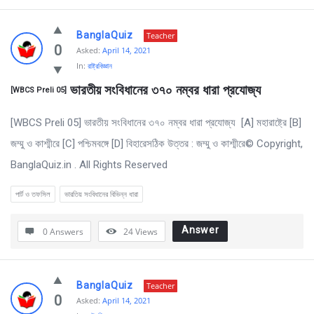
BanglaQuiz
Teacher
0
Asked:
April 14, 2021
In:
রাষ্ট্রবিজ্ঞান
 ভারতীয় সংবিধানের ৩৭০ নম্বর ধারা প্রযোজ্য 
[WBCS Preli 05]
[WBCS Preli 05] ভারতীয় সংবিধানের ৩৭০ নম্বর ধারা প্রযোজ্য [A] মহারাষ্ট্রে [B]
জম্মু ও কাশ্মীরে [C] পশ্চিমবঙ্গে [D] বিহারেসঠিক উত্তর : জম্মু ও কাশ্মীরে© Copyright,
BanglaQuiz.in . All Rights Reserved
পার্ট ও তফসিল
ভারতিয় সংবিধানের বিভিন্ন ধারা
Answer
0 Answers
24
Views
BanglaQuiz
Teacher
0
Asked:
April 14, 2021