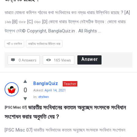
ভারতে যোজনা কমিশন গঠনের কথা সংবিধানের কত নম্বর ধারায় উল্লিখিত রয়েছে ? [A]
১৯৬ [B] ৩০৮ [C] ৩৬০ [D] কোনো ধারায় উল্লেখ নেইসঠিক উত্তর : কোনো ধারায়
উল্লেখ নেই© Copyright, BanglaQuiz.in . All Rights ...
পার্ট ও তফসিল
ভারতিয় সংবিধানের বিভিন্ন ধারা
Answer
0 Answers
165
Views
BanglaQuiz
Teacher
0
Asked:
April 14, 2021
In:
রাষ্ট্রবিজ্ঞান
 ভারতীয় সংবিধানের কততম অনুচ্ছেদ সংসদকে সংবিধান 
[PSC Misc 07]
সংশোধন করার অনুমতি দেয় ?
[PSC Misc 07] ভারতীয় সংবিধানের কততম অনুচ্ছেদ সংসদকে সংবিধান সংশোধন