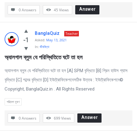
Answer
0 Answers
45
Views
BanglaQuiz
Teacher
-1
Asked:
May 13, 2021
In:
জীববিদ্যা
অ্যালগাল ব্লুম যে পরিস্থিতিতে ঘটে তা হল
অ্যালগাল ব্লুম যে পরিস্থিতিতে ঘটে তা হল [A] SPM বৃদ্ধিতে [B] গ্রিন হাউস গ্যাস
বৃদ্ধিতে [C] শব্দের বৃদ্ধিতে [D] ইউট্রোফিকেশনেসঠিক উত্তর : ইউট্রোফিকেশনে©
Copyright, BanglaQuiz.in . All Rights Reserved
পরিবেশ দূষণ
Answer
0 Answers
699
Views