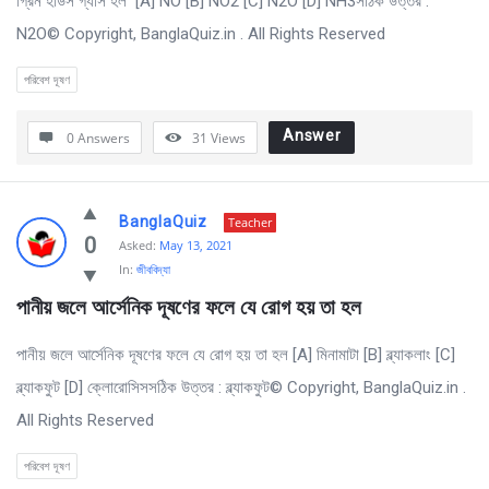
গ্রিন হাউস গ্যাস হল [A] NO [B] NO2 [C] N2O [D] NH3সঠিক উত্তর :
N2O© Copyright, BanglaQuiz.in . All Rights Reserved
পরিবেশ দূষণ
Answer
0 Answers
31
Views
BanglaQuiz
Teacher
0
Asked:
May 13, 2021
In:
জীববিদ্যা
পানীয় জলে আর্সেনিক দূষণের ফলে যে রােগ হয় তা হল
পানীয় জলে আর্সেনিক দূষণের ফলে যে রােগ হয় তা হল [A] মিনামাটা [B] ব্ল্যাকলাং [C]
ব্ল্যাকফুট [D] ক্লোরোসিসসঠিক উত্তর : ব্ল্যাকফুট© Copyright, BanglaQuiz.in .
All Rights Reserved
পরিবেশ দূষণ