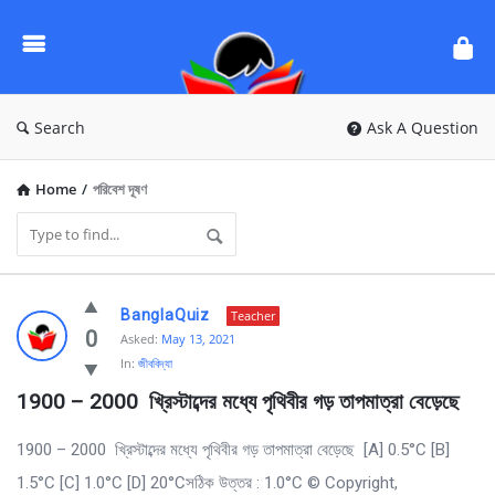
Ask
Questions
by
BanglaQuiz
Search
Ask A Question
Home
/
পরিবেশ দূষণ
Ask
BanglaQuiz
Teacher
Questions
0
Asked:
May 13, 2021
In:
জীববিদ্যা
by
1900 – 2000  খ্রিস্টাব্দের মধ্যে পৃথিবীর গড় তাপমাত্রা বেড়েছে 
BanglaQuiz
Latest
1900 – 2000 খ্রিস্টাব্দের মধ্যে পৃথিবীর গড় তাপমাত্রা বেড়েছে [A] 0.5°C [B]
Questions
1.5°C [C] 1.0°C [D] 20°Cসঠিক উত্তর : 1.0°C © Copyright,