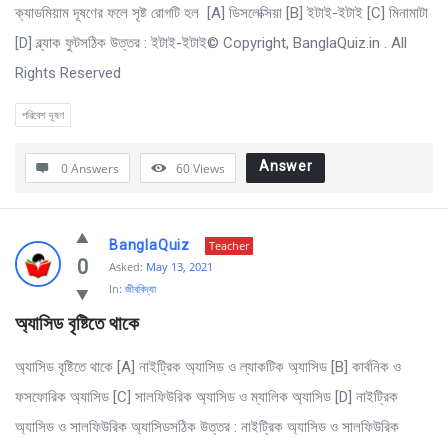
ক্যাডমিয়াম দূষণের ফলে সৃষ্ট রােগটি হল [A] ডিসলেক্সিয়া [B] ইটাই-ইটাই [C] মিনামাটা
[D] ব্ল্যাক ফুটসঠিক উত্তর : ইটাই-ইটাই© Copyright, BanglaQuiz.in . All
Rights Reserved
পরিবেশ দূষণ
Answer
0 Answers
60
Views
BanglaQuiz
Teacher
0
Asked:
May 13, 2021
In:
জীববিদ্যা
অ্যাসিড বৃষ্টিতে থাকে
অ্যাসিড বৃষ্টিতে থাকে [A] নাইট্রিক অ্যাসিড ও ল্যাকটিক অ্যাসিড [B] কার্বনিক ও
ফসফোরিক অ্যাসিড [C] সালফিউরিক অ্যাসিড ও ম্যালিক অ্যাসিড [D] নাইট্রিক
অ্যাসিড ও সালফিউরিক অ্যাসিডসঠিক উত্তর : নাইট্রিক অ্যাসিড ও সালফিউরিক