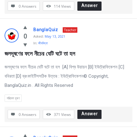
Answer
0 Answers
114
Views
BanglaQuiz
Teacher
0
Asked:
May 13, 2021
In:
জীববিদ্যা
জলদূষণের ফলে নীচের যেটি ঘটে তা হল 
জলদূষণের ফলে নীচের যেটি ঘটে তা হল [A] বিশ্ব উয়ায়ন [B] ইউট্রোফিকেশন [C]
বধিরতা [D] ব্রংকাইটিসসঠিক উত্তর : ইউট্রোফিকেশন© Copyright,
BanglaQuiz.in . All Rights Reserved
পরিবেশ দূষণ
Answer
0 Answers
371
Views